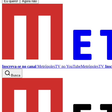
Eu quero!
Agora não
Inscreva-se no canal
MetrópolesTV no
YouTube
MetrópolesTV
Insc
Busca