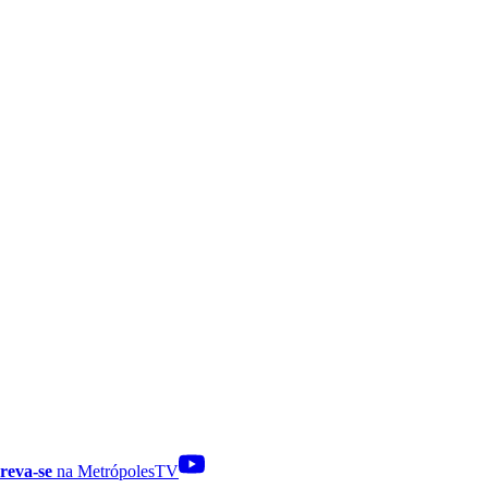
reva-se
na MetrópolesTV