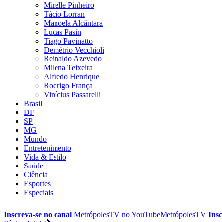
Mirelle Pinheiro
Tácio Lorran
Manoela Alcântara
Lucas Pasin
Tiago Pavinatto
Demétrio Vecchioli
Reinaldo Azevedo
Milena Teixeira
Alfredo Henrique
Rodrigo França
Vinícius Passarelli
Brasil
DF
SP
MG
Mundo
Entretenimento
Vida & Estilo
Saúde
Ciência
Esportes
Especiais
Inscreva-se no canal
MetrópolesTV no
YouTube
MetrópolesTV
Insc