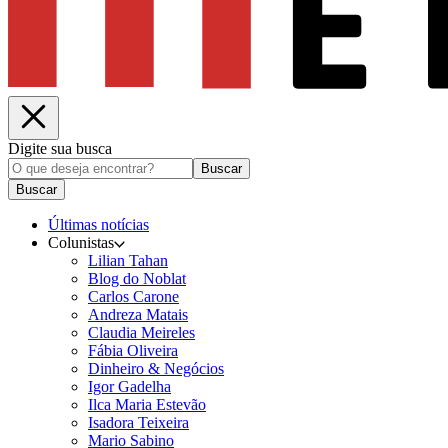
Digite sua busca
Buscar
Buscar
Últimas notícias
Colunistas
Lilian Tahan
Blog do Noblat
Carlos Carone
Andreza Matais
Claudia Meireles
Fábia Oliveira
Dinheiro & Negócios
Igor Gadelha
Ilca Maria Estevão
Isadora Teixeira
Mario Sabino