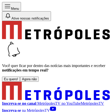
Menu
Ative nossas notificações
Você quer ficar por dentro das notícias mais importantes e receber
notificações em tempo real?
Eu quero!
Agora não
Inscreva-se no canal
MetrópolesTV no
YouTube
MetrópolesTV
Inscreva-se
na MetrópolesTV