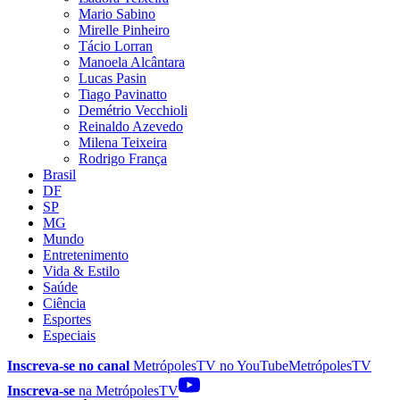
Mario Sabino
Mirelle Pinheiro
Tácio Lorran
Manoela Alcântara
Lucas Pasin
Tiago Pavinatto
Demétrio Vecchioli
Reinaldo Azevedo
Milena Teixeira
Rodrigo França
Brasil
DF
SP
MG
Mundo
Entretenimento
Vida & Estilo
Saúde
Ciência
Esportes
Especiais
Inscreva-se no canal
MetrópolesTV no
YouTube
MetrópolesTV
Inscreva-se
na MetrópolesTV