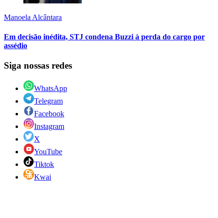
Manoela Alcântara
Em decisão inédita, STJ condena Buzzi à perda do cargo por
assédio
Siga nossas redes
WhatsApp
Telegram
Facebook
Instagram
X
YouTube
Tiktok
Kwai