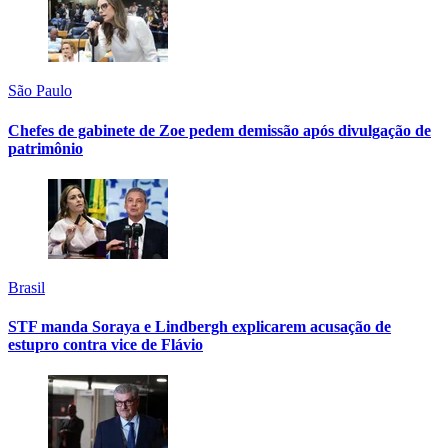
São Paulo
Chefes de gabinete de Zoe pedem demissão após divulgação de
patrimônio
Brasil
STF manda Soraya e Lindbergh explicarem acusação de
estupro contra vice de Flávio