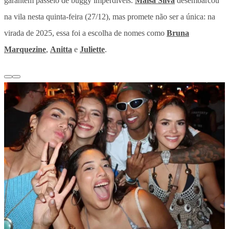
garantem passeio de buggy imperdíveis.
Maisa Silva
desembarcou
na vila nesta quinta-feira (27/12), mas promete não ser a única: na
virada de 2025, essa foi a escolha de nomes como
Bruna
Marquezine
,
Anitta
e
Juliette
.