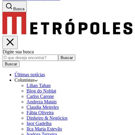
Busca
Digite sua busca
Buscar
Buscar
Últimas notícias
Colunistas
Lilian Tahan
Blog do Noblat
Carlos Carone
Andreza Matais
Claudia Meireles
Fábia Oliveira
Dinheiro & Negócios
Igor Gadelha
Ilca Maria Estevão
Isadora Teixeira