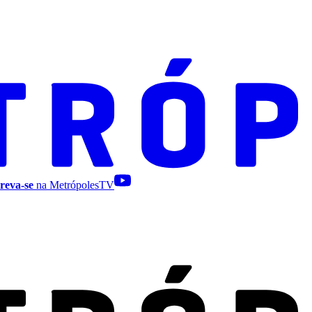
reva-se
na MetrópolesTV