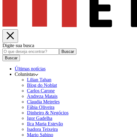
Digite sua busca
Buscar
Buscar
Últimas notícias
Colunistas
Lilian Tahan
Blog do Noblat
Carlos Carone
Andreza Matais
Claudia Meireles
Fábia Oliveira
Dinheiro & Negócios
Igor Gadelha
Ilca Maria Estevão
Isadora Teixeira
Mario Sabino