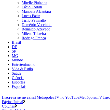
Mirelle Pinheiro
Tácio Lorran
Manoela Alcântara
Lucas Pasin
Tiago Pavinatto
Demétrio Vecchioli
Reinaldo Azevedo
Milena Teixeira
Rodrigo França
Brasil
DF
SP
MG
Mundo
Entretenimento
Vida & Estilo
Saúde
Ciência
Esportes
Especiais
Inscreva-se no canal
MetrópolesTV no
YouTube
MetrópolesTV
Insc
Página Inicial
Colunas