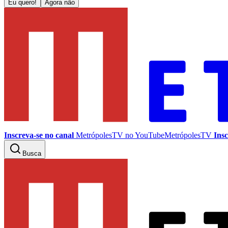
Eu quero!
Agora não
Inscreva-se no canal
MetrópolesTV no
YouTube
MetrópolesTV
Insc
Busca