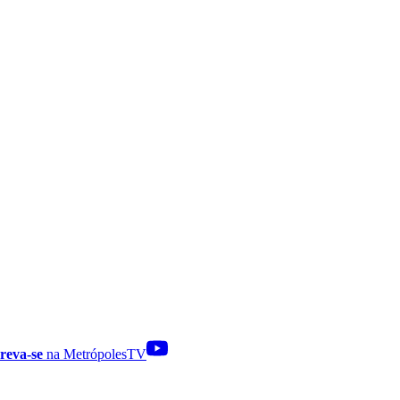
reva-se
na MetrópolesTV