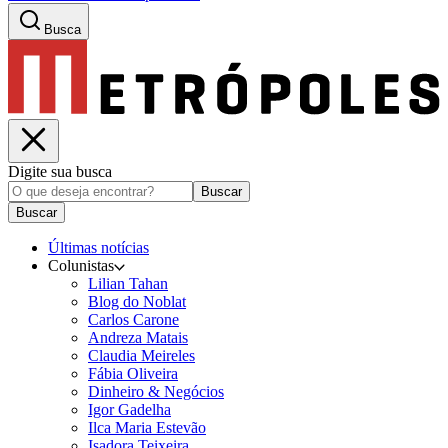
Busca
Digite sua busca
Buscar
Buscar
Últimas notícias
Colunistas
Lilian Tahan
Blog do Noblat
Carlos Carone
Andreza Matais
Claudia Meireles
Fábia Oliveira
Dinheiro & Negócios
Igor Gadelha
Ilca Maria Estevão
Isadora Teixeira