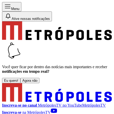
Menu
Ative nossas notificações
Você quer ficar por dentro das notícias mais importantes e receber
notificações em tempo real?
Eu quero!
Agora não
Inscreva-se no canal
MetrópolesTV no
YouTube
MetrópolesTV
Inscreva-se
na MetrópolesTV