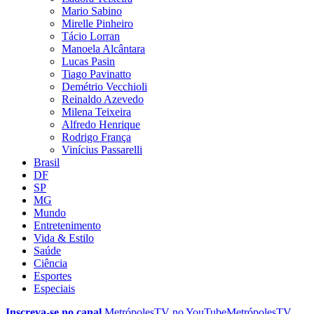
Mario Sabino
Mirelle Pinheiro
Tácio Lorran
Manoela Alcântara
Lucas Pasin
Tiago Pavinatto
Demétrio Vecchioli
Reinaldo Azevedo
Milena Teixeira
Alfredo Henrique
Rodrigo França
Vinícius Passarelli
Brasil
DF
SP
MG
Mundo
Entretenimento
Vida & Estilo
Saúde
Ciência
Esportes
Especiais
Inscreva-se no canal
MetrópolesTV no
YouTube
MetrópolesTV