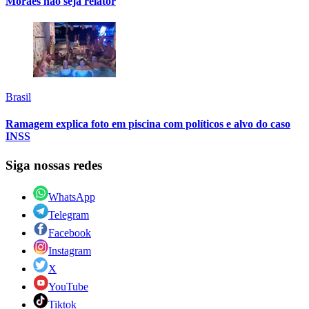
Moraes não seja relator
Brasil
Ramagem explica foto em piscina com políticos e alvo do caso
INSS
Siga nossas redes
WhatsApp
Telegram
Facebook
Instagram
X
YouTube
Tiktok