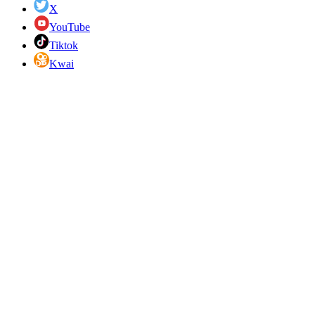
X
YouTube
Tiktok
Kwai