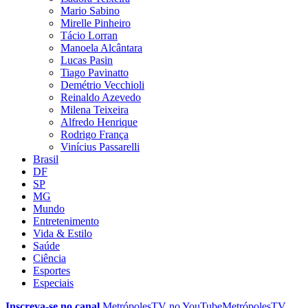
Mario Sabino
Mirelle Pinheiro
Tácio Lorran
Manoela Alcântara
Lucas Pasin
Tiago Pavinatto
Demétrio Vecchioli
Reinaldo Azevedo
Milena Teixeira
Alfredo Henrique
Rodrigo França
Vinícius Passarelli
Brasil
DF
SP
MG
Mundo
Entretenimento
Vida & Estilo
Saúde
Ciência
Esportes
Especiais
Inscreva-se no canal
MetrópolesTV no
YouTube
MetrópolesTV