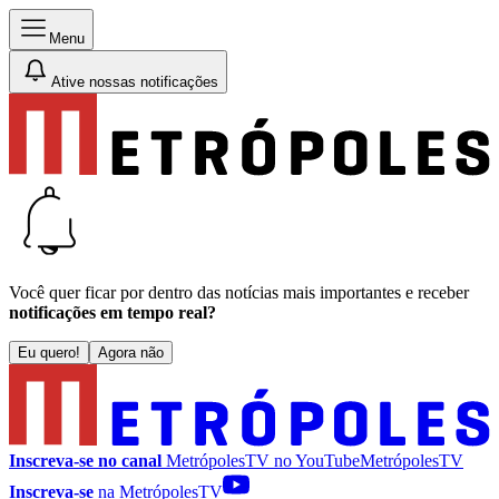
Menu
Ative nossas notificações
Você quer ficar por dentro das notícias mais importantes e receber
notificações em tempo real?
Eu quero!
Agora não
Inscreva-se no canal
MetrópolesTV no
YouTube
MetrópolesTV
Inscreva-se
na MetrópolesTV