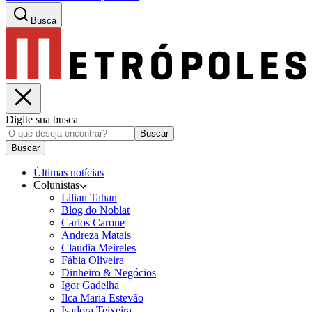
Busca
Digite sua busca
Buscar
Buscar
Últimas notícias
Colunistas
Lilian Tahan
Blog do Noblat
Carlos Carone
Andreza Matais
Claudia Meireles
Fábia Oliveira
Dinheiro & Negócios
Igor Gadelha
Ilca Maria Estevão
Isadora Teixeira