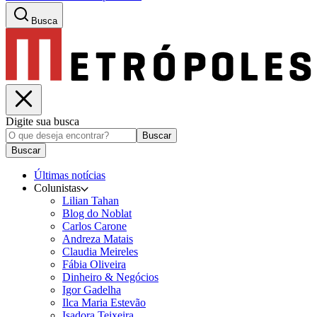
Busca
Digite sua busca
Buscar
Buscar
Últimas notícias
Colunistas
Lilian Tahan
Blog do Noblat
Carlos Carone
Andreza Matais
Claudia Meireles
Fábia Oliveira
Dinheiro & Negócios
Igor Gadelha
Ilca Maria Estevão
Isadora Teixeira