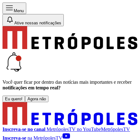
Menu
Ative nossas notificações
Você quer ficar por dentro das notícias mais importantes e receber
notificações em tempo real?
Eu quero!
Agora não
Inscreva-se no canal
MetrópolesTV no
YouTube
MetrópolesTV
Inscreva-se
na MetrópolesTV