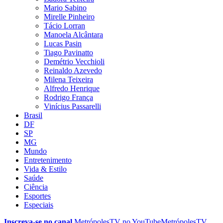
Mario Sabino
Mirelle Pinheiro
Tácio Lorran
Manoela Alcântara
Lucas Pasin
Tiago Pavinatto
Demétrio Vecchioli
Reinaldo Azevedo
Milena Teixeira
Alfredo Henrique
Rodrigo França
Vinícius Passarelli
Brasil
DF
SP
MG
Mundo
Entretenimento
Vida & Estilo
Saúde
Ciência
Esportes
Especiais
Inscreva-se no canal
MetrópolesTV no
YouTube
MetrópolesTV