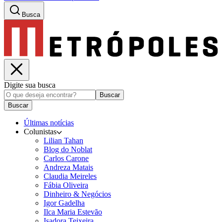
Busca
Digite sua busca
Buscar
Buscar
Últimas notícias
Colunistas
Lilian Tahan
Blog do Noblat
Carlos Carone
Andreza Matais
Claudia Meireles
Fábia Oliveira
Dinheiro & Negócios
Igor Gadelha
Ilca Maria Estevão
Isadora Teixeira