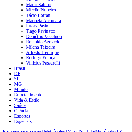
Mario Sabino
Mirelle Pinheiro
Tácio Lorran
Manoela Alcântara
Lucas Pasin
Tiago Pavinatto
Demétrio Vecchioli
Reinaldo Azevedo
Milena Teixeira
Alfredo Henrique
Rodrigo França
Vinícius Passarelli
Brasil
DF
SP
MG
Mundo
Entretenimento
Vida & Estilo
Saúde
Ciência
Esportes
Especiais
Inscreva-se no canal
MetrópolesTV no
YouTube
MetrópolesTV