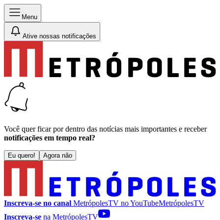
Menu
Ative nossas notificações
Você quer ficar por dentro das notícias mais importantes e receber
notificações em tempo real?
Eu quero!
Agora não
Inscreva-se no canal
MetrópolesTV no
YouTube
MetrópolesTV
Inscreva-se
na MetrópolesTV