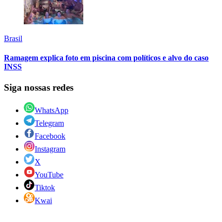
Brasil
Ramagem explica foto em piscina com políticos e alvo do caso
INSS
Siga nossas redes
WhatsApp
Telegram
Facebook
Instagram
X
YouTube
Tiktok
Kwai