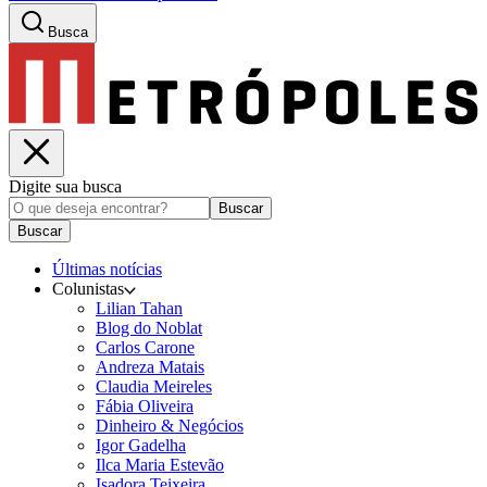
Busca
Digite sua busca
Buscar
Buscar
Últimas notícias
Colunistas
Lilian Tahan
Blog do Noblat
Carlos Carone
Andreza Matais
Claudia Meireles
Fábia Oliveira
Dinheiro & Negócios
Igor Gadelha
Ilca Maria Estevão
Isadora Teixeira