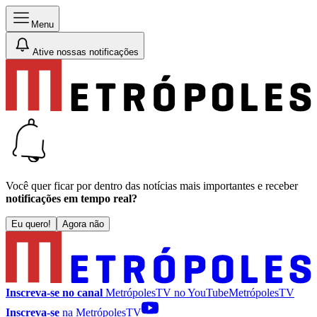
Menu
Ative nossas notificações
Você quer ficar por dentro das notícias mais importantes e receber
notificações em tempo real?
Eu quero!
Agora não
Inscreva-se no canal
MetrópolesTV no
YouTube
MetrópolesTV
Inscreva-se
na MetrópolesTV