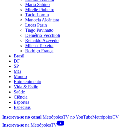
Mario Sabino
Mirelle Pinheiro
Tácio Lorran
Manoela Alcântara
Lucas Pasin
Tiago Pavinatto
Demétrio Vecchioli
Reinaldo Azevedo
Milena Teixeira
Rodrigo França
Brasil
DF
SP
MG
Mundo
Entretenimento
Vida & Estilo
Saúde
Ciência
Esportes
Especiais
Inscreva-se no canal
MetrópolesTV no
YouTube
MetrópolesTV
Inscreva-se
na MetrópolesTV