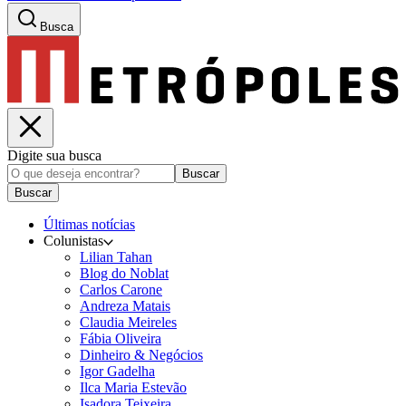
Busca
Digite sua busca
Buscar
Buscar
Últimas notícias
Colunistas
Lilian Tahan
Blog do Noblat
Carlos Carone
Andreza Matais
Claudia Meireles
Fábia Oliveira
Dinheiro & Negócios
Igor Gadelha
Ilca Maria Estevão
Isadora Teixeira