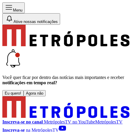
Menu
Ative nossas notificações
Você quer ficar por dentro das notícias mais importantes e receber
notificações em tempo real?
Eu quero!
Agora não
Inscreva-se no canal
MetrópolesTV no
YouTube
MetrópolesTV
Inscreva-se
na MetrópolesTV