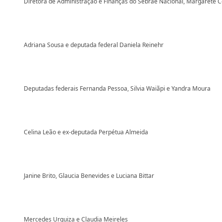
Diretora de Administração e Finanças do Sebrae Nacional, Margarete 
Adriana Sousa e deputada federal Daniela Reinehr
Deputadas federais Fernanda Pessoa, Silvia Waiãpi e Yandra Moura
Celina Leão e ex-deputada Perpétua Almeida
Janine Brito, Glaucia Benevides e Luciana Bittar
Mercedes Urquiza e Claudia Meireles