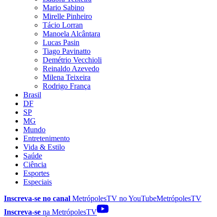
Mario Sabino
Mirelle Pinheiro
Tácio Lorran
Manoela Alcântara
Lucas Pasin
Tiago Pavinatto
Demétrio Vecchioli
Reinaldo Azevedo
Milena Teixeira
Rodrigo França
Brasil
DF
SP
MG
Mundo
Entretenimento
Vida & Estilo
Saúde
Ciência
Esportes
Especiais
Inscreva-se no canal
MetrópolesTV no
YouTube
MetrópolesTV
Inscreva-se
na MetrópolesTV