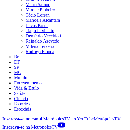
Mario Sabino
Mirelle Pinheiro
Tácio Lorran
Manoela Alcântara
Lucas Pasin
Tiago Pavinatto
Demétrio Vecchioli
Reinaldo Azevedo
Milena Teixeira
Rodrigo França
Brasil
DF
SP
MG
Mundo
Entretenimento
Vida & Estilo
Saúde
Ciência
Esportes
Especiais
Inscreva-se no canal
MetrópolesTV no
YouTube
MetrópolesTV
Inscreva-se
na MetrópolesTV