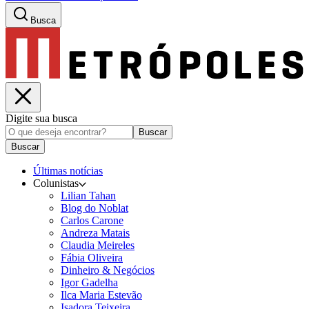
Busca
Digite sua busca
Buscar
Buscar
Últimas notícias
Colunistas
Lilian Tahan
Blog do Noblat
Carlos Carone
Andreza Matais
Claudia Meireles
Fábia Oliveira
Dinheiro & Negócios
Igor Gadelha
Ilca Maria Estevão
Isadora Teixeira