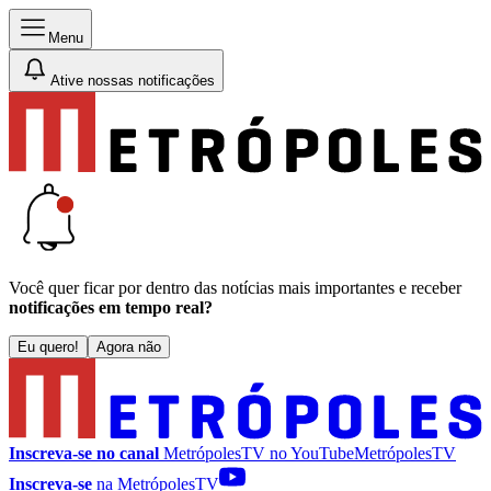
Menu
Ative nossas notificações
Você quer ficar por dentro das notícias mais importantes e receber
notificações em tempo real?
Eu quero!
Agora não
Inscreva-se no canal
MetrópolesTV no
YouTube
MetrópolesTV
Inscreva-se
na MetrópolesTV