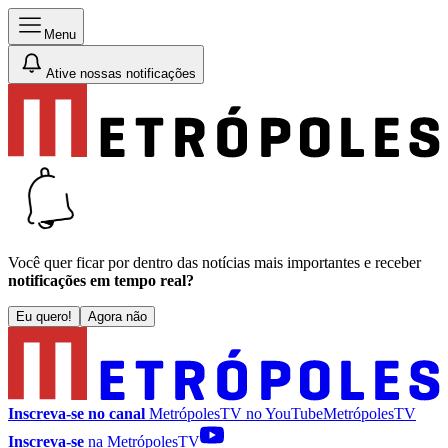
Menu
Ative nossas notificações
Você quer ficar por dentro das notícias mais importantes e receber
notificações em tempo real?
Eu quero!
Agora não
Inscreva-se no canal
MetrópolesTV no
YouTube
MetrópolesTV
Inscreva-se
na MetrópolesTV