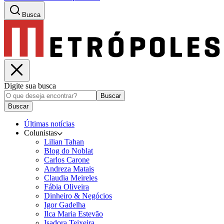
Busca
Digite sua busca
Buscar
Buscar
Últimas notícias
Colunistas
Lilian Tahan
Blog do Noblat
Carlos Carone
Andreza Matais
Claudia Meireles
Fábia Oliveira
Dinheiro & Negócios
Igor Gadelha
Ilca Maria Estevão
Isadora Teixeira