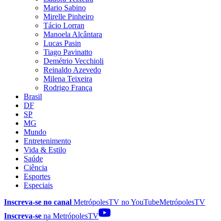
Mario Sabino
Mirelle Pinheiro
Tácio Lorran
Manoela Alcântara
Lucas Pasin
Tiago Pavinatto
Demétrio Vecchioli
Reinaldo Azevedo
Milena Teixeira
Rodrigo França
Brasil
DF
SP
MG
Mundo
Entretenimento
Vida & Estilo
Saúde
Ciência
Esportes
Especiais
Inscreva-se no canal
MetrópolesTV no
YouTube
MetrópolesTV
Inscreva-se
na MetrópolesTV