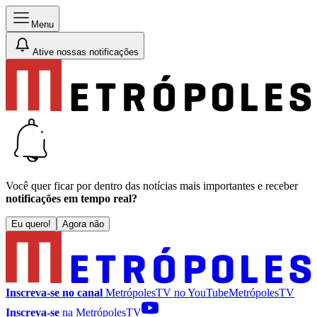
Menu
Ative nossas notificações
Você quer ficar por dentro das notícias mais importantes e receber
notificações em tempo real?
Eu quero!
Agora não
Inscreva-se no canal
MetrópolesTV no
YouTube
MetrópolesTV
Inscreva-se
na MetrópolesTV