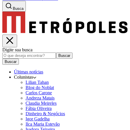
Busca
Digite sua busca
Buscar
Buscar
Últimas notícias
Colunistas
Lilian Tahan
Blog do Noblat
Carlos Carone
Andreza Matais
Claudia Meireles
Fábia Oliveira
Dinheiro & Negócios
Igor Gadelha
Ilca Maria Estevão
Isadora Teixeira