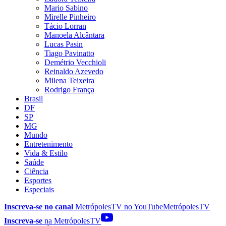
Mario Sabino
Mirelle Pinheiro
Tácio Lorran
Manoela Alcântara
Lucas Pasin
Tiago Pavinatto
Demétrio Vecchioli
Reinaldo Azevedo
Milena Teixeira
Rodrigo França
Brasil
DF
SP
MG
Mundo
Entretenimento
Vida & Estilo
Saúde
Ciência
Esportes
Especiais
Inscreva-se no canal
MetrópolesTV no
YouTube
MetrópolesTV
Inscreva-se
na MetrópolesTV