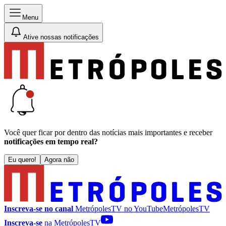
Menu
Ative nossas notificações
Você quer ficar por dentro das notícias mais importantes e receber
notificações em tempo real?
Eu quero!
Agora não
Inscreva-se no canal
MetrópolesTV no
YouTube
MetrópolesTV
Inscreva-se
na MetrópolesTV