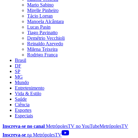
Mario Sabino
Mirelle Pinheiro
Tácio Lorran
Manoela Alcântara
Lucas Pasin
Tiago Pavinatto
Demétrio Vecchioli
Reinaldo Azevedo
Milena Teixeira
Rodrigo França
Brasil
DF
SP
MG
Mundo
Entretenimento
Vida & Estilo
Saúde
Ciência
Esportes
Especiais
Inscreva-se no canal
MetrópolesTV no
YouTube
MetrópolesTV
Inscreva-se
na MetrópolesTV