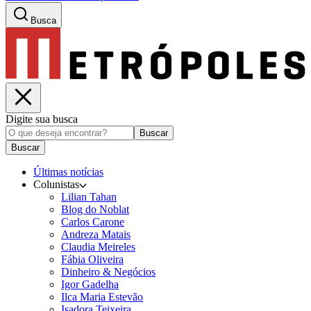
Busca
Digite sua busca
Buscar
Buscar
Últimas notícias
Colunistas
Lilian Tahan
Blog do Noblat
Carlos Carone
Andreza Matais
Claudia Meireles
Fábia Oliveira
Dinheiro & Negócios
Igor Gadelha
Ilca Maria Estevão
Isadora Teixeira