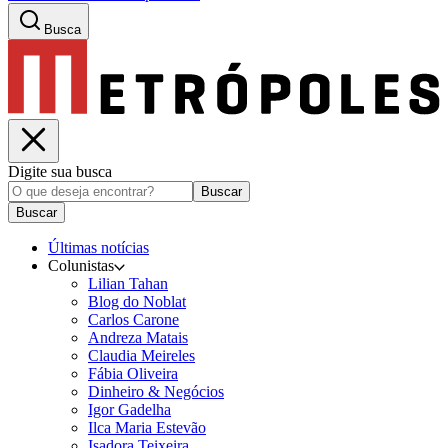
Busca
Digite sua busca
Buscar
Buscar
Últimas notícias
Colunistas
Lilian Tahan
Blog do Noblat
Carlos Carone
Andreza Matais
Claudia Meireles
Fábia Oliveira
Dinheiro & Negócios
Igor Gadelha
Ilca Maria Estevão
Isadora Teixeira