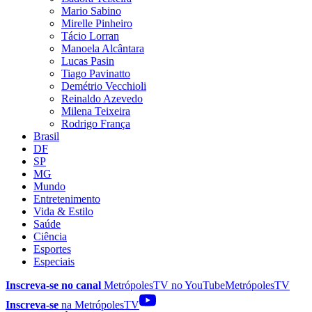
Mario Sabino
Mirelle Pinheiro
Tácio Lorran
Manoela Alcântara
Lucas Pasin
Tiago Pavinatto
Demétrio Vecchioli
Reinaldo Azevedo
Milena Teixeira
Rodrigo França
Brasil
DF
SP
MG
Mundo
Entretenimento
Vida & Estilo
Saúde
Ciência
Esportes
Especiais
Inscreva-se no canal
MetrópolesTV no
YouTube
MetrópolesTV
Inscreva-se
na MetrópolesTV