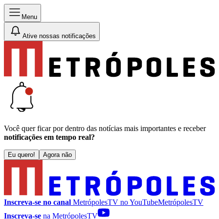
Menu
Ative nossas notificações
Você quer ficar por dentro das notícias mais importantes e receber
notificações em tempo real?
Eu quero!
Agora não
Inscreva-se no canal
MetrópolesTV no
YouTube
MetrópolesTV
Inscreva-se
na MetrópolesTV