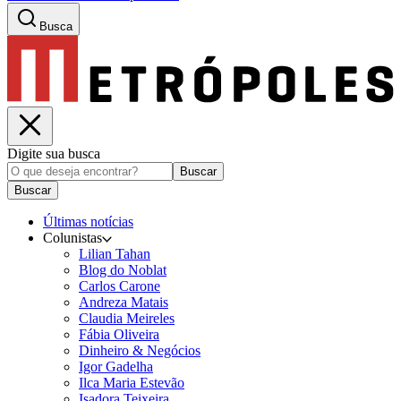
Busca
Digite sua busca
Buscar
Buscar
Últimas notícias
Colunistas
Lilian Tahan
Blog do Noblat
Carlos Carone
Andreza Matais
Claudia Meireles
Fábia Oliveira
Dinheiro & Negócios
Igor Gadelha
Ilca Maria Estevão
Isadora Teixeira