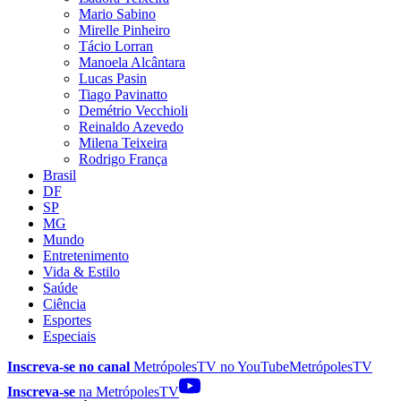
Mario Sabino
Mirelle Pinheiro
Tácio Lorran
Manoela Alcântara
Lucas Pasin
Tiago Pavinatto
Demétrio Vecchioli
Reinaldo Azevedo
Milena Teixeira
Rodrigo França
Brasil
DF
SP
MG
Mundo
Entretenimento
Vida & Estilo
Saúde
Ciência
Esportes
Especiais
Inscreva-se no canal
MetrópolesTV no
YouTube
MetrópolesTV
Inscreva-se
na MetrópolesTV