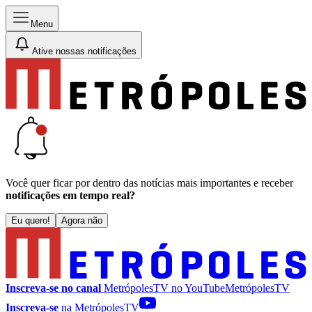
Menu
Ative nossas notificações
Você quer ficar por dentro das notícias mais importantes e receber
notificações em tempo real?
Eu quero!
Agora não
Inscreva-se no canal
MetrópolesTV no
YouTube
MetrópolesTV
Inscreva-se
na MetrópolesTV