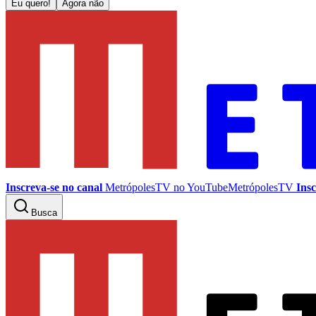
Eu quero!
Agora não
Inscreva-se no canal
MetrópolesTV no
YouTube
MetrópolesTV
Insc
Busca