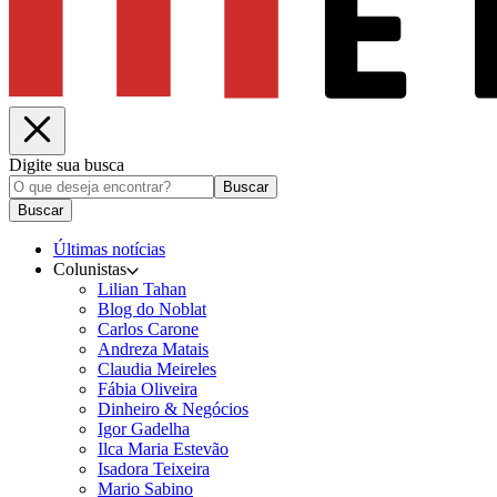
Digite sua busca
Buscar
Buscar
Últimas notícias
Colunistas
Lilian Tahan
Blog do Noblat
Carlos Carone
Andreza Matais
Claudia Meireles
Fábia Oliveira
Dinheiro & Negócios
Igor Gadelha
Ilca Maria Estevão
Isadora Teixeira
Mario Sabino