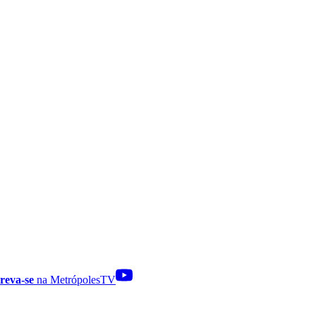
reva-se
na MetrópolesTV