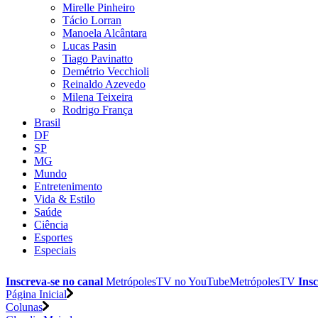
Mirelle Pinheiro
Tácio Lorran
Manoela Alcântara
Lucas Pasin
Tiago Pavinatto
Demétrio Vecchioli
Reinaldo Azevedo
Milena Teixeira
Rodrigo França
Brasil
DF
SP
MG
Mundo
Entretenimento
Vida & Estilo
Saúde
Ciência
Esportes
Especiais
Inscreva-se no canal
MetrópolesTV no
YouTube
MetrópolesTV
Insc
Página Inicial
Colunas