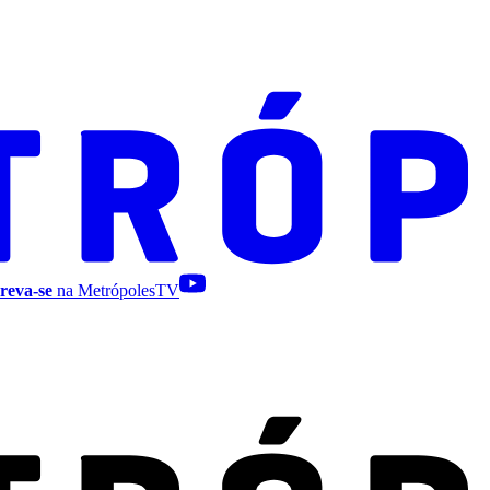
reva-se
na MetrópolesTV