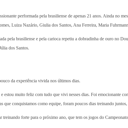
sionante performada pela brasiliense de apenas 21 anos. Ainda no me
omes, Luiza Nazário, Giulia dos Santos, Ana Ferreira, Maria Fuhrmann,
 pela brasiliense e pela carioca repetiu a dobradinha de ouro no Doub
úlia dos Santos.
pouco da experiência vivida nos últimos dias.
e estou muito feliz com tudo que vivi nesses dias. Foi emocionante con
as que conquistamos como equipe, foram poucos dias treinando juntos, 
uar treinando forte para o próximo ano, que tem os jogos do Campeona