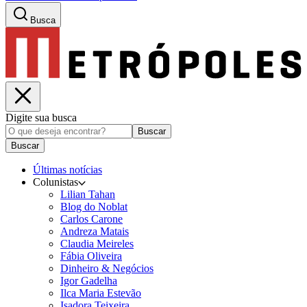
Busca
Digite sua busca
Buscar
Buscar
Últimas notícias
Colunistas
Lilian Tahan
Blog do Noblat
Carlos Carone
Andreza Matais
Claudia Meireles
Fábia Oliveira
Dinheiro & Negócios
Igor Gadelha
Ilca Maria Estevão
Isadora Teixeira