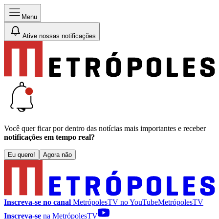
Menu
Ative nossas notificações
Você quer ficar por dentro das notícias mais importantes e receber
notificações em tempo real?
Eu quero!
Agora não
Inscreva-se no canal
MetrópolesTV no
YouTube
MetrópolesTV
Inscreva-se
na MetrópolesTV