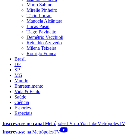
Mario Sabino
Mirelle Pinheiro
Tácio Lorran
Manoela Alcântara
Lucas Pasin
Tiago Pavinatto
Demétrio Vecchioli
Reinaldo Azevedo
Milena Teixeira
Rodrigo França
Brasil
DF
SP
MG
Mundo
Entretenimento
Vida & Estilo
Saúde
Ciência
Esportes
Especiais
Inscreva-se no canal
MetrópolesTV no
YouTube
MetrópolesTV
Inscreva-se
na MetrópolesTV