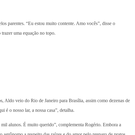
los parentes. “Eu estou muito contente. Amo vocês”, disse o
o trazer uma equação no topo.
os, Aldo veio do Rio de Janeiro para Brasília, assim como dezenas de
 é o nosso lar, a nossa casa”, detalha.
30 mil alunos. É muito querido”, complementa Rogério. Embora a
ro agrônomo a respeito das raízes e do amor pelo preparo de pratos.