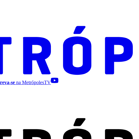
reva-se
na MetrópolesTV