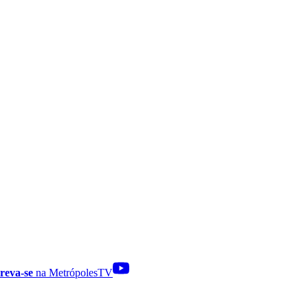
reva-se
na MetrópolesTV