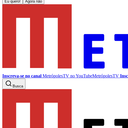
Eu quero!
Agora não
Inscreva-se no canal
MetrópolesTV no
YouTube
MetrópolesTV
Insc
Busca