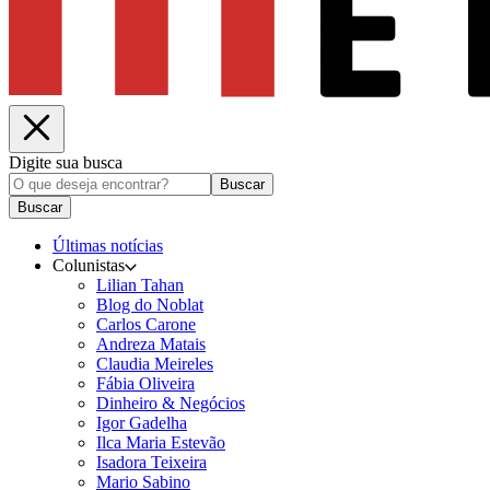
Digite sua busca
Buscar
Buscar
Últimas notícias
Colunistas
Lilian Tahan
Blog do Noblat
Carlos Carone
Andreza Matais
Claudia Meireles
Fábia Oliveira
Dinheiro & Negócios
Igor Gadelha
Ilca Maria Estevão
Isadora Teixeira
Mario Sabino