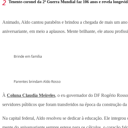
Tenente-coronel da 2ª Guerra Mundial faz 106 anos e revela longevi
Animado, Aldo cantou parabéns e brindou a chegada de mais um ano de
aniversariante, em meio a aplausos. Mente brilhante, ele atuou prof
Brinde em família
Parentes brindam Aldo Rosso
À
Coluna Claudia Meireles
, o ex-governador do DF Rogério Rosso c
servidores públicos que foram transferidos na época da construção da 
Na capital federal, Aldo resolveu se dedicar à educação. Ele integr
mente do aniversariante sempre esteve para os cálculos, o coração fal