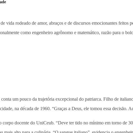
dade
 vida rodeado de amor, abraços e de discursos emocionantes feitos pe
issionalmente como engenheiro agrônomo e matemático, razão para o bol
onta um pouco da trajetória excepcional do patriarca. Filho de italian
cidade, na década de 1960. “Graças a Deus, ele tomou essa decisão. Aqui
ou o corpo docente do UniCeub. “Deve ter tido no mínimo em torno de 
ou mais alto para a culinária. “O sangue italiano”, evidencia o engenhei