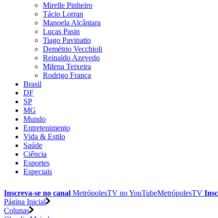
Mirelle Pinheiro
Tácio Lorran
Manoela Alcântara
Lucas Pasin
Tiago Pavinatto
Demétrio Vecchioli
Reinaldo Azevedo
Milena Teixeira
Rodrigo França
Brasil
DF
SP
MG
Mundo
Entretenimento
Vida & Estilo
Saúde
Ciência
Esportes
Especiais
Inscreva-se no canal
MetrópolesTV no
YouTube
MetrópolesTV
Insc
Página Inicial
Colunas