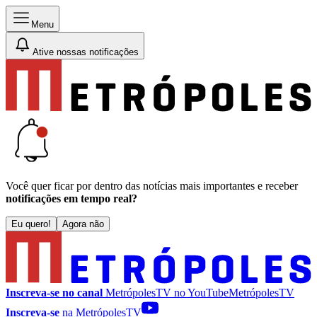
Menu
Ative nossas notificações
Você quer ficar por dentro das notícias mais importantes e receber
notificações em tempo real?
Eu quero!
Agora não
Inscreva-se no canal
MetrópolesTV no
YouTube
MetrópolesTV
Inscreva-se
na MetrópolesTV