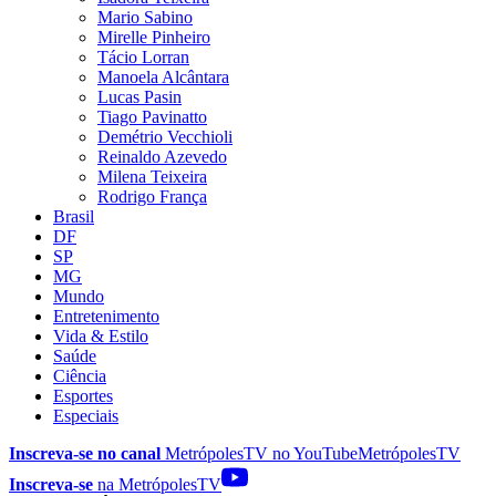
Mario Sabino
Mirelle Pinheiro
Tácio Lorran
Manoela Alcântara
Lucas Pasin
Tiago Pavinatto
Demétrio Vecchioli
Reinaldo Azevedo
Milena Teixeira
Rodrigo França
Brasil
DF
SP
MG
Mundo
Entretenimento
Vida & Estilo
Saúde
Ciência
Esportes
Especiais
Inscreva-se no canal
MetrópolesTV no
YouTube
MetrópolesTV
Inscreva-se
na MetrópolesTV