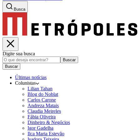
Busca
Digite sua busca
Buscar
Buscar
Últimas notícias
Colunistas
Lilian Tahan
Blog do Noblat
Carlos Carone
Andreza Matais
Claudia Meireles
Fábia Oliveira
Dinheiro & Negócios
Igor Gadelha
Ilca Maria Estevão
Isadora Teixeira