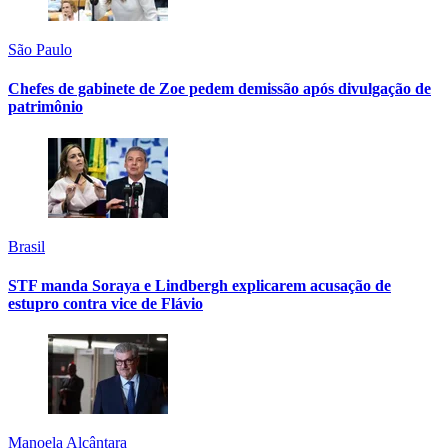
São Paulo
Chefes de gabinete de Zoe pedem demissão após divulgação de
patrimônio
Brasil
STF manda Soraya e Lindbergh explicarem acusação de
estupro contra vice de Flávio
Manoela Alcântara