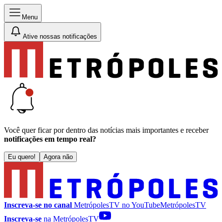
Menu
Ative nossas notificações
Você quer ficar por dentro das notícias mais importantes e receber
notificações em tempo real?
Eu quero!
Agora não
Inscreva-se no canal
MetrópolesTV no
YouTube
MetrópolesTV
Inscreva-se
na MetrópolesTV