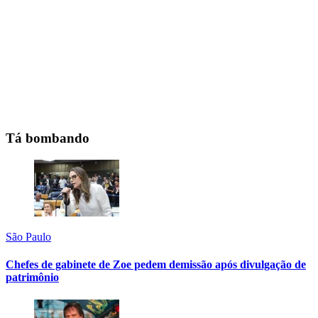
Tá bombando
São Paulo
Chefes de gabinete de Zoe pedem demissão após divulgação de
patrimônio