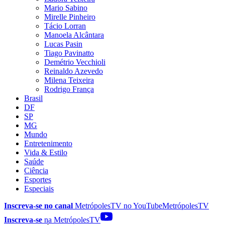
Mario Sabino
Mirelle Pinheiro
Tácio Lorran
Manoela Alcântara
Lucas Pasin
Tiago Pavinatto
Demétrio Vecchioli
Reinaldo Azevedo
Milena Teixeira
Rodrigo França
Brasil
DF
SP
MG
Mundo
Entretenimento
Vida & Estilo
Saúde
Ciência
Esportes
Especiais
Inscreva-se no canal
MetrópolesTV no
YouTube
MetrópolesTV
Inscreva-se
na MetrópolesTV