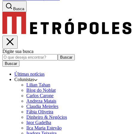
Busca
Digite sua busca
Buscar
Buscar
Últimas notícias
Colunistas
Lilian Tahan
Blog do Noblat
Carlos Carone
Andreza Matais
Claudia Meireles
Fábia Oliveira
Dinheiro & Negócios
Igor Gadelha
Ilca Maria Estevão
Isadora Teixeira