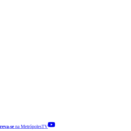
reva-se
na MetrópolesTV