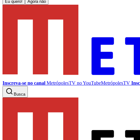
Eu quero!
Agora não
Inscreva-se no canal
MetrópolesTV no
YouTube
MetrópolesTV
Insc
Busca