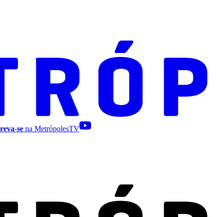
reva-se
na MetrópolesTV