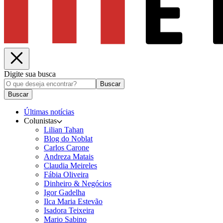
Digite sua busca
Buscar
Buscar
Últimas notícias
Colunistas
Lilian Tahan
Blog do Noblat
Carlos Carone
Andreza Matais
Claudia Meireles
Fábia Oliveira
Dinheiro & Negócios
Igor Gadelha
Ilca Maria Estevão
Isadora Teixeira
Mario Sabino