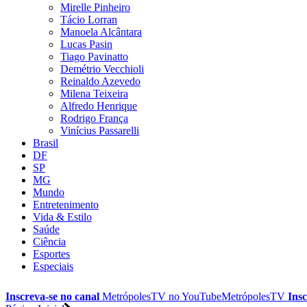
Mirelle Pinheiro
Tácio Lorran
Manoela Alcântara
Lucas Pasin
Tiago Pavinatto
Demétrio Vecchioli
Reinaldo Azevedo
Milena Teixeira
Alfredo Henrique
Rodrigo França
Vinícius Passarelli
Brasil
DF
SP
MG
Mundo
Entretenimento
Vida & Estilo
Saúde
Ciência
Esportes
Especiais
Inscreva-se no canal
MetrópolesTV no
YouTube
MetrópolesTV
Insc