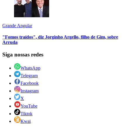
Grande Angular
"Fomos traídos", diz Jorginho Argello, filho de Gim, sobre
Arruda
Siga nossas redes
WhatsApp
Telegram
Facebook
Instagram
X
YouTube
Tiktok
Kwai