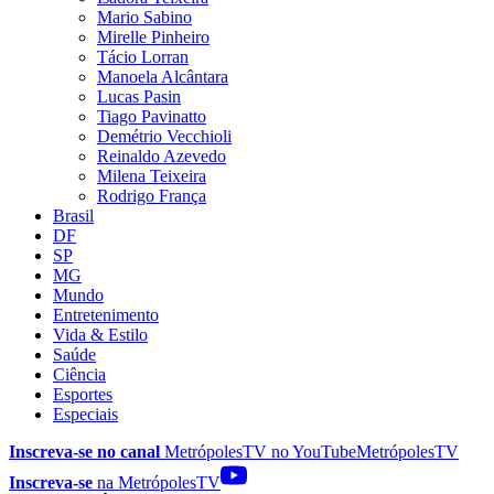
Mario Sabino
Mirelle Pinheiro
Tácio Lorran
Manoela Alcântara
Lucas Pasin
Tiago Pavinatto
Demétrio Vecchioli
Reinaldo Azevedo
Milena Teixeira
Rodrigo França
Brasil
DF
SP
MG
Mundo
Entretenimento
Vida & Estilo
Saúde
Ciência
Esportes
Especiais
Inscreva-se no canal
MetrópolesTV no
YouTube
MetrópolesTV
Inscreva-se
na MetrópolesTV