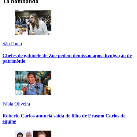
Tá bombando
São Paulo
Chefes de gabinete de Zoe pedem demissão após divulgação de
patrimônio
Fábia Oliveira
Roberto Carlos anuncia saída de filho de Erasmo Carlos da
equipe