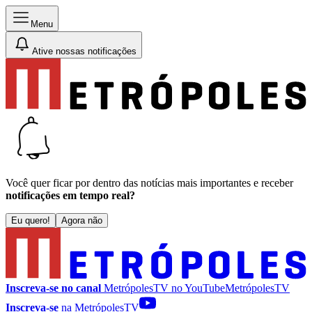
Menu
Ative nossas notificações
Você quer ficar por dentro das notícias mais importantes e receber
notificações em tempo real?
Eu quero!
Agora não
Inscreva-se no canal
MetrópolesTV no
YouTube
MetrópolesTV
Inscreva-se
na MetrópolesTV