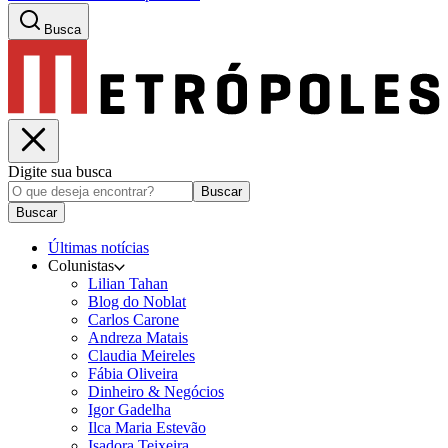
Busca
Digite sua busca
Buscar
Buscar
Últimas notícias
Colunistas
Lilian Tahan
Blog do Noblat
Carlos Carone
Andreza Matais
Claudia Meireles
Fábia Oliveira
Dinheiro & Negócios
Igor Gadelha
Ilca Maria Estevão
Isadora Teixeira