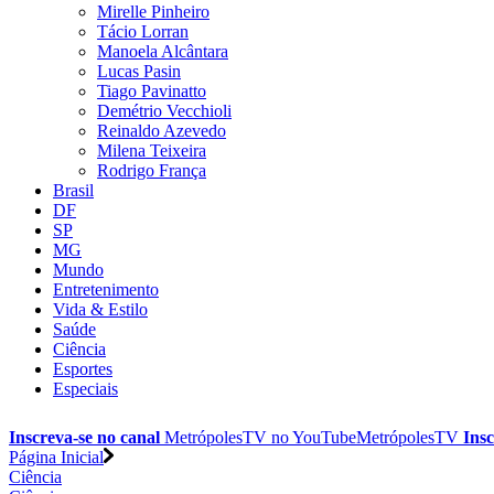
Mirelle Pinheiro
Tácio Lorran
Manoela Alcântara
Lucas Pasin
Tiago Pavinatto
Demétrio Vecchioli
Reinaldo Azevedo
Milena Teixeira
Rodrigo França
Brasil
DF
SP
MG
Mundo
Entretenimento
Vida & Estilo
Saúde
Ciência
Esportes
Especiais
Inscreva-se no canal
MetrópolesTV no
YouTube
MetrópolesTV
Insc
Página Inicial
Ciência