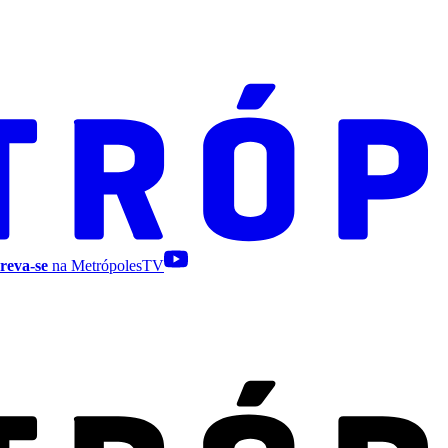
reva-se
na MetrópolesTV