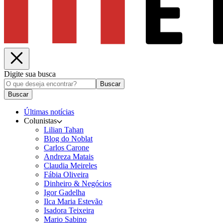
Digite sua busca
Buscar
Buscar
Últimas notícias
Colunistas
Lilian Tahan
Blog do Noblat
Carlos Carone
Andreza Matais
Claudia Meireles
Fábia Oliveira
Dinheiro & Negócios
Igor Gadelha
Ilca Maria Estevão
Isadora Teixeira
Mario Sabino