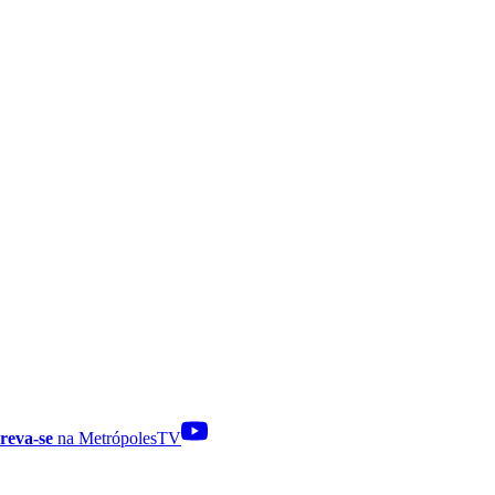
reva-se
na MetrópolesTV