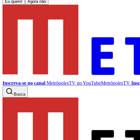
Eu quero!
Agora não
Inscreva-se no canal
MetrópolesTV no
YouTube
MetrópolesTV
Insc
Busca