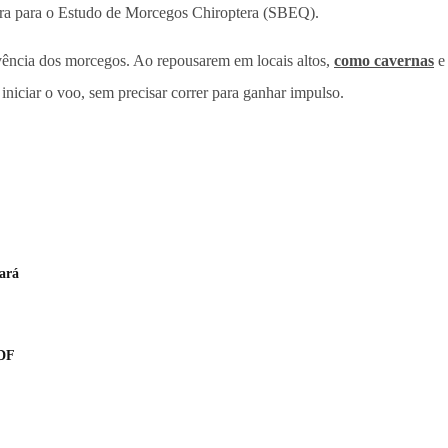
eira para o Estudo de Morcegos Chiroptera (SBEQ).
vência dos morcegos. Ao repousarem em locais altos,
como cavernas
e 
a iniciar o voo, sem precisar correr para ganhar impulso.
ará
 DF