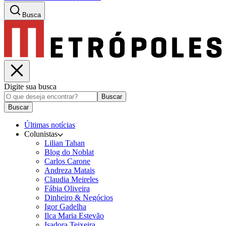
Busca
Digite sua busca
Buscar
Buscar
Últimas notícias
Colunistas
Lilian Tahan
Blog do Noblat
Carlos Carone
Andreza Matais
Claudia Meireles
Fábia Oliveira
Dinheiro & Negócios
Igor Gadelha
Ilca Maria Estevão
Isadora Teixeira