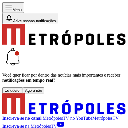
Menu
Ative nossas notificações
Você quer ficar por dentro das notícias mais importantes e receber
notificações em tempo real?
Eu quero!
Agora não
Inscreva-se no canal
MetrópolesTV no
YouTube
MetrópolesTV
Inscreva-se
na MetrópolesTV