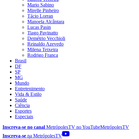
Mario Sabino
Mirelle Pinheiro
Tácio Lorran
Manoela Alcântara
Lucas Pasin
Tiago Pavinatto
Demétrio Vecchioli
Reinaldo Azevedo
Milena Teixeira
Rodrigo França
Brasil
DF
SP
MG
Mundo
Entretenimento
Vida & Estilo
Saúde
Ciência
Esportes
Especiais
Inscreva-se no canal
MetrópolesTV no
YouTube
MetrópolesTV
Inscreva-se
na MetrópolesTV