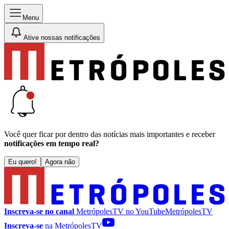
Menu
Ative nossas notificações
Você quer ficar por dentro das notícias mais importantes e receber
notificações em tempo real?
Eu quero!
Agora não
Inscreva-se no canal
MetrópolesTV no
YouTube
MetrópolesTV
Inscreva-se
na MetrópolesTV