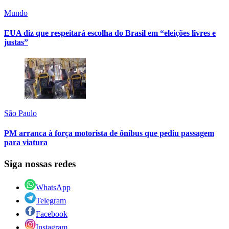
Mundo
EUA diz que respeitará escolha do Brasil em “eleições livres e
justas”
São Paulo
PM arranca à força motorista de ônibus que pediu passagem
para viatura
Siga nossas redes
WhatsApp
Telegram
Facebook
Instagram