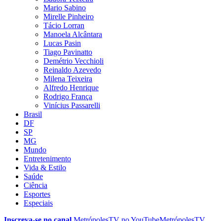
Mario Sabino
Mirelle Pinheiro
Tácio Lorran
Manoela Alcântara
Lucas Pasin
Tiago Pavinatto
Demétrio Vecchioli
Reinaldo Azevedo
Milena Teixeira
Alfredo Henrique
Rodrigo França
Vinícius Passarelli
Brasil
DF
SP
MG
Mundo
Entretenimento
Vida & Estilo
Saúde
Ciência
Esportes
Especiais
Inscreva-se no canal
MetrópolesTV no
YouTube
MetrópolesTV