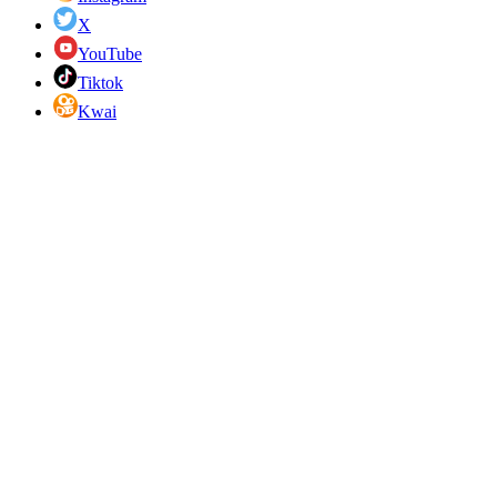
X
YouTube
Tiktok
Kwai