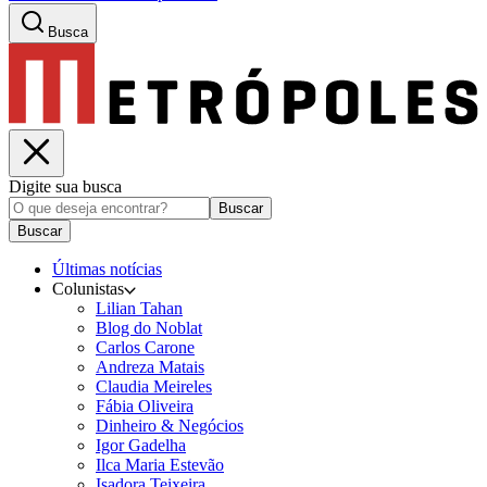
Busca
Digite sua busca
Buscar
Buscar
Últimas notícias
Colunistas
Lilian Tahan
Blog do Noblat
Carlos Carone
Andreza Matais
Claudia Meireles
Fábia Oliveira
Dinheiro & Negócios
Igor Gadelha
Ilca Maria Estevão
Isadora Teixeira