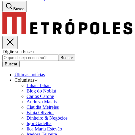
Busca
Digite sua busca
Buscar
Buscar
Últimas notícias
Colunistas
Lilian Tahan
Blog do Noblat
Carlos Carone
Andreza Matais
Claudia Meireles
Fábia Oliveira
Dinheiro & Negócios
Igor Gadelha
Ilca Maria Estevão
Isadora Teixeira