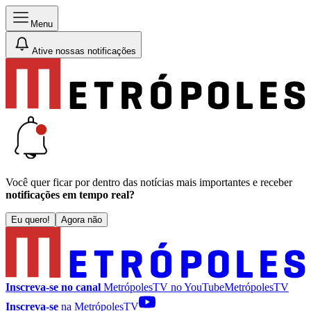
Menu
Ative nossas notificações
Você quer ficar por dentro das notícias mais importantes e receber
notificações em tempo real?
Eu quero!
Agora não
Inscreva-se no canal
MetrópolesTV no
YouTube
MetrópolesTV
Inscreva-se
na MetrópolesTV