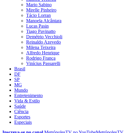
Mario Sabino
Mirelle Pinheiro
Tácio Lorran
Manoela Alcântara
Lucas Pasin
Tiago Pavinatto
Demétrio Vecchioli
Reinaldo Azevedo
Milena Teixeira
Alfredo Henrique
Rodrigo França
Vinícius Passarelli
Brasil
DF
SP
MG
Mundo
Entretenimento
Vida & Estilo
Saúde
Ciência
Esportes
Especiais
Inscreva-se no canal
MetrópolesTV no
YouTube
MetrópolesTV