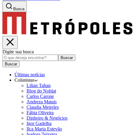
Busca
Digite sua busca
Buscar
Buscar
Últimas notícias
Colunistas
Lilian Tahan
Blog do Noblat
Carlos Carone
Andreza Matais
Claudia Meireles
Fábia Oliveira
Dinheiro & Negócios
Igor Gadelha
Ilca Maria Estevão
Isadora Teixeira