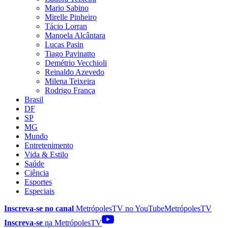
Mario Sabino
Mirelle Pinheiro
Tácio Lorran
Manoela Alcântara
Lucas Pasin
Tiago Pavinatto
Demétrio Vecchioli
Reinaldo Azevedo
Milena Teixeira
Rodrigo França
Brasil
DF
SP
MG
Mundo
Entretenimento
Vida & Estilo
Saúde
Ciência
Esportes
Especiais
Inscreva-se no canal
MetrópolesTV no
YouTube
MetrópolesTV
Inscreva-se
na MetrópolesTV