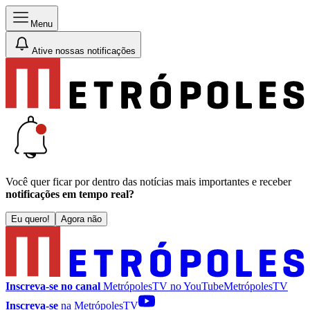
Menu
Ative nossas notificações
Você quer ficar por dentro das notícias mais importantes e receber
notificações em tempo real?
Eu quero!
Agora não
Inscreva-se no canal
MetrópolesTV no
YouTube
MetrópolesTV
Inscreva-se
na MetrópolesTV