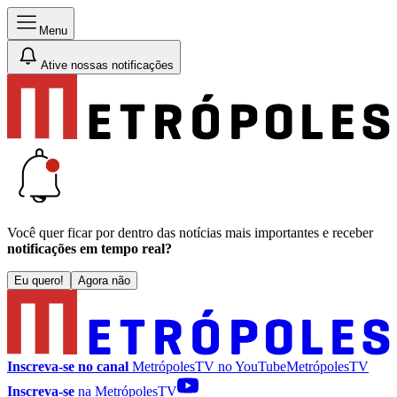
Menu
Ative nossas notificações
Você quer ficar por dentro das notícias mais importantes e receber
notificações em tempo real?
Eu quero!
Agora não
Inscreva-se no canal
MetrópolesTV no
YouTube
MetrópolesTV
Inscreva-se
na MetrópolesTV