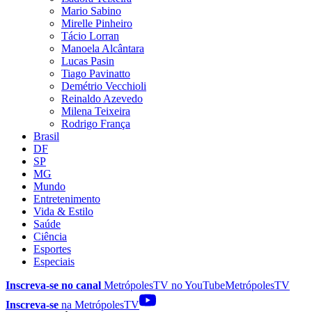
Mario Sabino
Mirelle Pinheiro
Tácio Lorran
Manoela Alcântara
Lucas Pasin
Tiago Pavinatto
Demétrio Vecchioli
Reinaldo Azevedo
Milena Teixeira
Rodrigo França
Brasil
DF
SP
MG
Mundo
Entretenimento
Vida & Estilo
Saúde
Ciência
Esportes
Especiais
Inscreva-se no canal
MetrópolesTV no
YouTube
MetrópolesTV
Inscreva-se
na MetrópolesTV