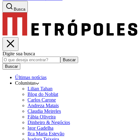
Busca
Digite sua busca
Buscar
Buscar
Últimas notícias
Colunistas
Lilian Tahan
Blog do Noblat
Carlos Carone
Andreza Matais
Claudia Meireles
Fábia Oliveira
Dinheiro & Negócios
Igor Gadelha
Ilca Maria Estevão
Isadora Teixeira