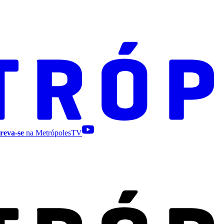
reva-se
na MetrópolesTV