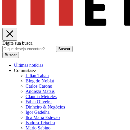
Digite sua busca
Buscar
Buscar
Últimas notícias
Colunistas
Lilian Tahan
Blog do Noblat
Carlos Carone
Andreza Matais
Claudia Meireles
Fábia Oliveira
Dinheiro & Negócios
Igor Gadelha
Ilca Maria Estevão
Isadora Teixeira
Mario Sabino