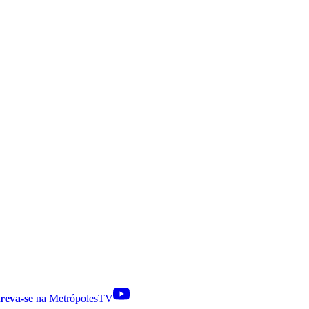
reva-se
na MetrópolesTV