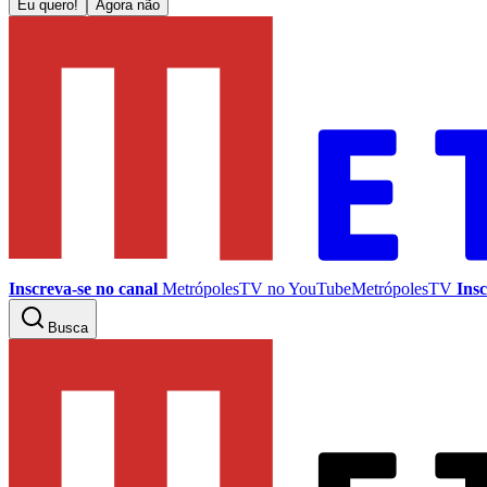
Eu quero!
Agora não
Inscreva-se no canal
MetrópolesTV no
YouTube
MetrópolesTV
Insc
Busca