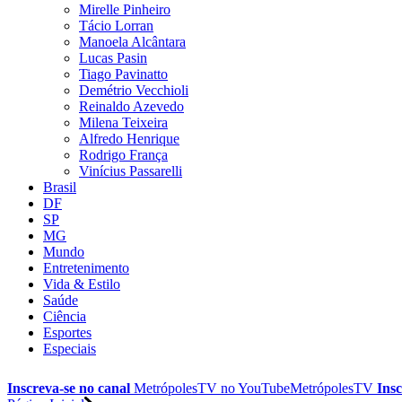
Mirelle Pinheiro
Tácio Lorran
Manoela Alcântara
Lucas Pasin
Tiago Pavinatto
Demétrio Vecchioli
Reinaldo Azevedo
Milena Teixeira
Alfredo Henrique
Rodrigo França
Vinícius Passarelli
Brasil
DF
SP
MG
Mundo
Entretenimento
Vida & Estilo
Saúde
Ciência
Esportes
Especiais
Inscreva-se no canal
MetrópolesTV no
YouTube
MetrópolesTV
Insc