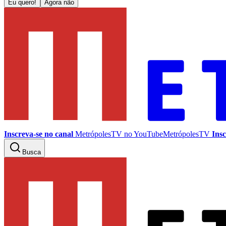
Eu quero!
Agora não
Inscreva-se no canal
MetrópolesTV no
YouTube
MetrópolesTV
Insc
Busca