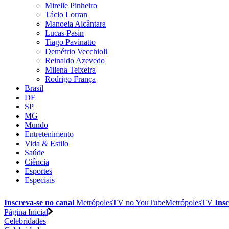
Mirelle Pinheiro
Tácio Lorran
Manoela Alcântara
Lucas Pasin
Tiago Pavinatto
Demétrio Vecchioli
Reinaldo Azevedo
Milena Teixeira
Rodrigo França
Brasil
DF
SP
MG
Mundo
Entretenimento
Vida & Estilo
Saúde
Ciência
Esportes
Especiais
Inscreva-se no canal
MetrópolesTV no
YouTube
MetrópolesTV
Insc
Página Inicial
Celebridades