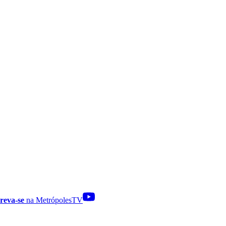
reva-se
na MetrópolesTV