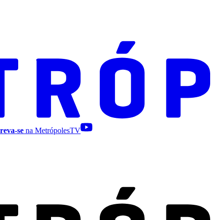
reva-se
na MetrópolesTV