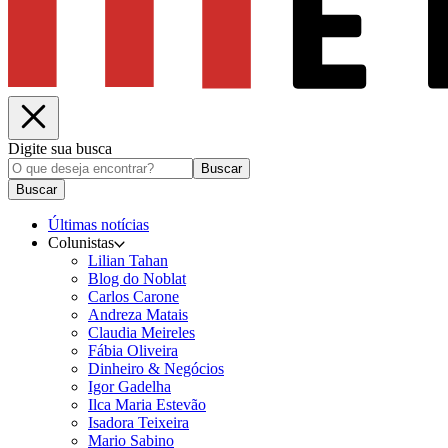
Digite sua busca
Buscar
Buscar
Últimas notícias
Colunistas
Lilian Tahan
Blog do Noblat
Carlos Carone
Andreza Matais
Claudia Meireles
Fábia Oliveira
Dinheiro & Negócios
Igor Gadelha
Ilca Maria Estevão
Isadora Teixeira
Mario Sabino