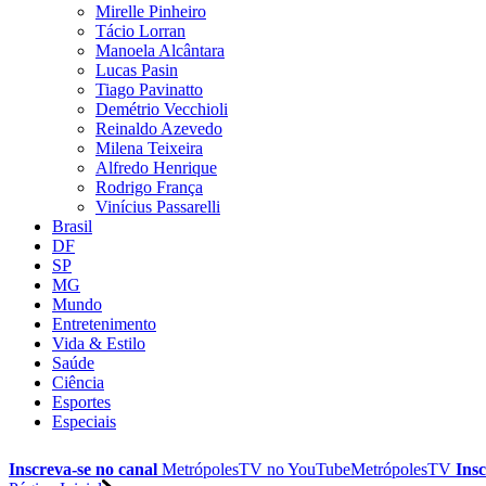
Mirelle Pinheiro
Tácio Lorran
Manoela Alcântara
Lucas Pasin
Tiago Pavinatto
Demétrio Vecchioli
Reinaldo Azevedo
Milena Teixeira
Alfredo Henrique
Rodrigo França
Vinícius Passarelli
Brasil
DF
SP
MG
Mundo
Entretenimento
Vida & Estilo
Saúde
Ciência
Esportes
Especiais
Inscreva-se no canal
MetrópolesTV no
YouTube
MetrópolesTV
Insc