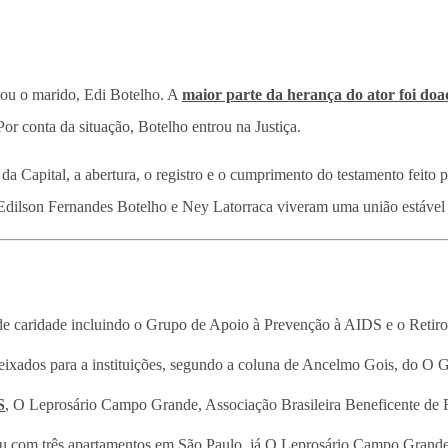
ou o marido, Edi Botelho. A
maior parte da herança do ator foi doa
 Por conta da situação, Botelho entrou na Justiça.
a Capital, a abertura, o registro e o cumprimento do testamento feito 
Edilson Fernandes Botelho e Ney Latorraca viveram uma união estável 
 de caridade incluindo o Grupo de Apoio à Prevenção à AIDS e o Retiro 
eixados para a instituições, segundo a coluna de Ancelmo Gois, do O 
S
, O Leprosário Campo Grande, Associação Brasileira Beneficente de R
u com três apartamentos em São Paulo, já O Leprosário Campo Grande 