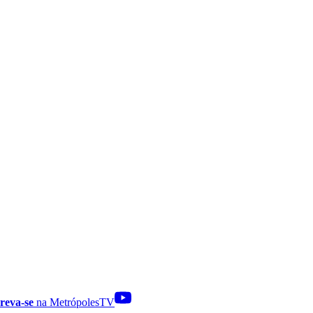
reva-se
na MetrópolesTV