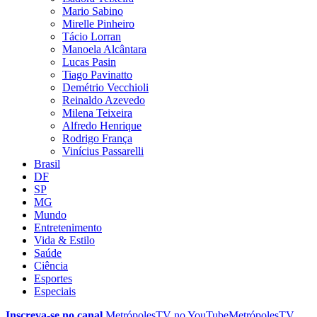
Mario Sabino
Mirelle Pinheiro
Tácio Lorran
Manoela Alcântara
Lucas Pasin
Tiago Pavinatto
Demétrio Vecchioli
Reinaldo Azevedo
Milena Teixeira
Alfredo Henrique
Rodrigo França
Vinícius Passarelli
Brasil
DF
SP
MG
Mundo
Entretenimento
Vida & Estilo
Saúde
Ciência
Esportes
Especiais
Inscreva-se no canal
MetrópolesTV no
YouTube
MetrópolesTV