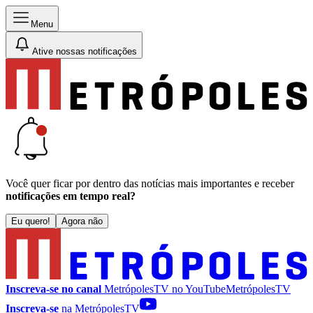
Menu
Ative nossas notificações
Você quer ficar por dentro das notícias mais importantes e receber
notificações em tempo real?
Eu quero!
Agora não
Inscreva-se no canal
MetrópolesTV no
YouTube
MetrópolesTV
Inscreva-se
na MetrópolesTV