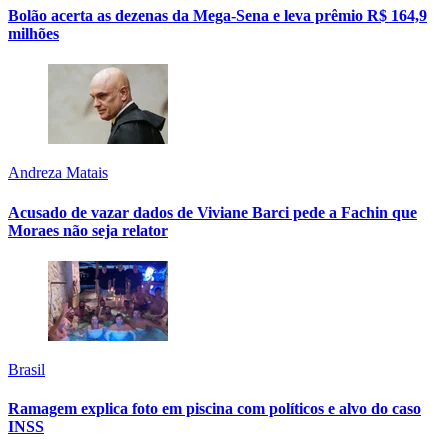
Bolão acerta as dezenas da Mega-Sena e leva prêmio R$ 164,9
milhões
Andreza Matais
Acusado de vazar dados de Viviane Barci pede a Fachin que
Moraes não seja relator
Brasil
Ramagem explica foto em piscina com políticos e alvo do caso
INSS