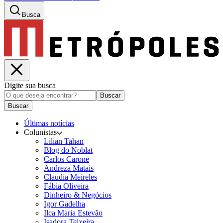
Busca
Digite sua busca
Buscar
Buscar
Últimas notícias
Colunistas
Lilian Tahan
Blog do Noblat
Carlos Carone
Andreza Matais
Claudia Meireles
Fábia Oliveira
Dinheiro & Negócios
Igor Gadelha
Ilca Maria Estevão
Isadora Teixeira