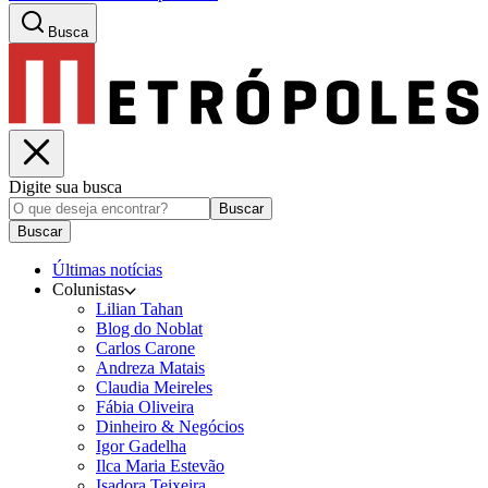
Busca
Digite sua busca
Buscar
Buscar
Últimas notícias
Colunistas
Lilian Tahan
Blog do Noblat
Carlos Carone
Andreza Matais
Claudia Meireles
Fábia Oliveira
Dinheiro & Negócios
Igor Gadelha
Ilca Maria Estevão
Isadora Teixeira