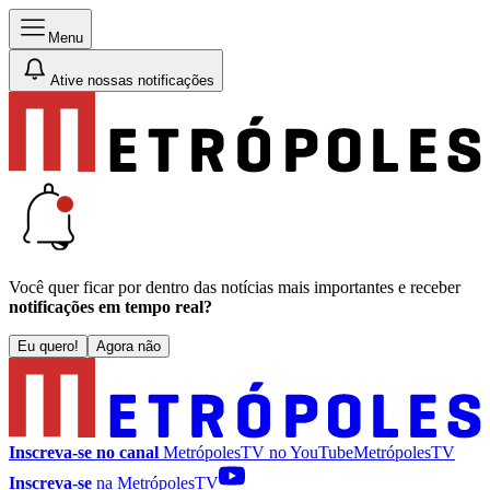
Menu
Ative nossas notificações
Você quer ficar por dentro das notícias mais importantes e receber
notificações em tempo real?
Eu quero!
Agora não
Inscreva-se no canal
MetrópolesTV no
YouTube
MetrópolesTV
Inscreva-se
na MetrópolesTV