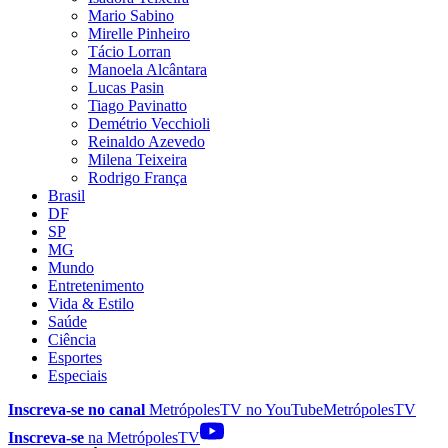
Mario Sabino
Mirelle Pinheiro
Tácio Lorran
Manoela Alcântara
Lucas Pasin
Tiago Pavinatto
Demétrio Vecchioli
Reinaldo Azevedo
Milena Teixeira
Rodrigo França
Brasil
DF
SP
MG
Mundo
Entretenimento
Vida & Estilo
Saúde
Ciência
Esportes
Especiais
Inscreva-se no canal
MetrópolesTV no
YouTube
MetrópolesTV
Inscreva-se
na MetrópolesTV