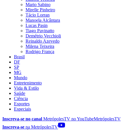
Mario Sabino
Mirelle Pinheiro
Tácio Lorran
Manoela Alcântara
Lucas Pasin
Tiago Pavinatto
Demétrio Vecchioli
Reinaldo Azevedo
Milena Teixeira
Rodrigo França
Brasil
DF
SP
MG
Mundo
Entretenimento
Vida & Estilo
Saúde
Ciência
Esportes
Especiais
Inscreva-se no canal
MetrópolesTV no
YouTube
MetrópolesTV
Inscreva-se
na MetrópolesTV