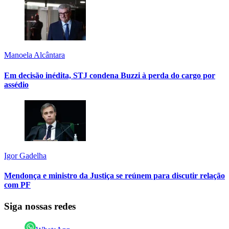
Manoela Alcântara
Em decisão inédita, STJ condena Buzzi à perda do cargo por
assédio
Igor Gadelha
Mendonça e ministro da Justiça se reúnem para discutir relação
com PF
Siga nossas redes