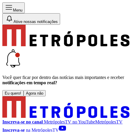
Menu
Ative nossas notificações
Você quer ficar por dentro das notícias mais importantes e receber
notificações em tempo real?
Eu quero!
Agora não
Inscreva-se no canal
MetrópolesTV no
YouTube
MetrópolesTV
Inscreva-se
na MetrópolesTV