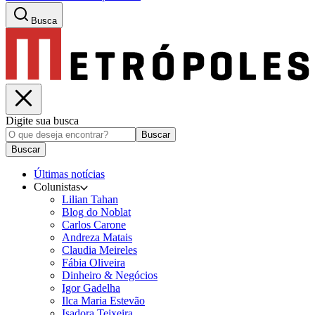
Busca
Digite sua busca
Buscar
Buscar
Últimas notícias
Colunistas
Lilian Tahan
Blog do Noblat
Carlos Carone
Andreza Matais
Claudia Meireles
Fábia Oliveira
Dinheiro & Negócios
Igor Gadelha
Ilca Maria Estevão
Isadora Teixeira