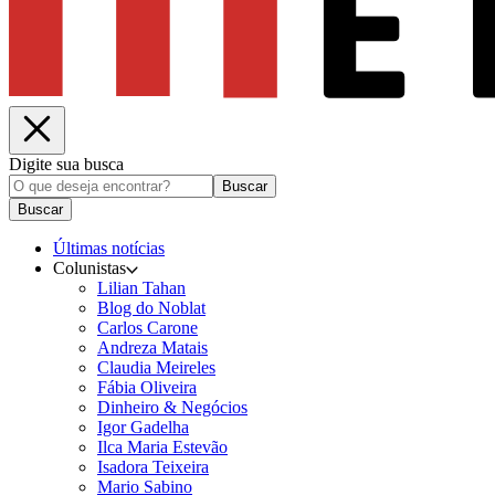
Digite sua busca
Buscar
Buscar
Últimas notícias
Colunistas
Lilian Tahan
Blog do Noblat
Carlos Carone
Andreza Matais
Claudia Meireles
Fábia Oliveira
Dinheiro & Negócios
Igor Gadelha
Ilca Maria Estevão
Isadora Teixeira
Mario Sabino