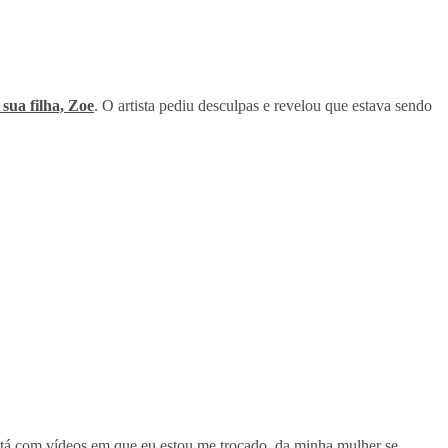
sua filha, Zoe
. O artista pediu desculpas e revelou que estava sendo
 está com vídeos em que eu estou me trocado, da minha mulher se