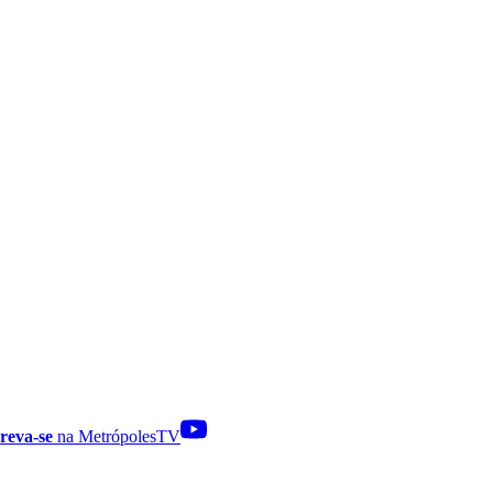
reva-se
na MetrópolesTV