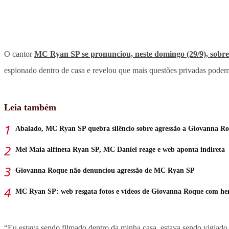
O cantor
MC Ryan SP se pronunciou, neste domingo (29/9), sobre
espionado dentro de casa e revelou que mais questões privadas podem 
Leia também
Abalado, MC Ryan SP quebra silêncio sobre agressão a Giovanna R
Mel Maia alfineta Ryan SP, MC Daniel reage e web aponta indireta
Giovanna Roque não denunciou agressão de MC Ryan SP
MC Ryan SP: web resgata fotos e vídeos de Giovanna Roque com h
“Eu estava sendo filmado dentro da minha casa, estava sendo vigiado 