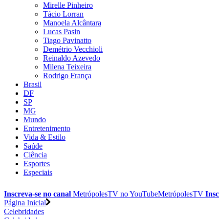
Mirelle Pinheiro
Tácio Lorran
Manoela Alcântara
Lucas Pasin
Tiago Pavinatto
Demétrio Vecchioli
Reinaldo Azevedo
Milena Teixeira
Rodrigo França
Brasil
DF
SP
MG
Mundo
Entretenimento
Vida & Estilo
Saúde
Ciência
Esportes
Especiais
Inscreva-se no canal
MetrópolesTV no
YouTube
MetrópolesTV
Insc
Página Inicial
Celebridades