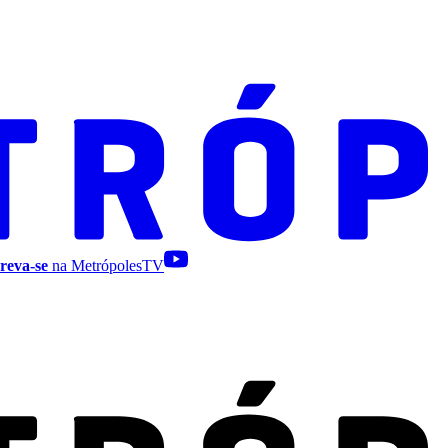
reva-se
na MetrópolesTV