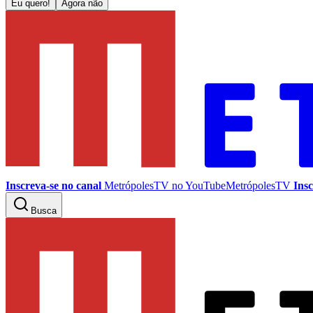
Eu quero!
Agora não
Inscreva-se no canal
MetrópolesTV no
YouTube
MetrópolesTV
Insc
Busca