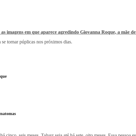
 as imagens em que aparece agredindo Giovanna Roque, a mãe de 
se tornar púplicas nos próximos dias.
oque
ematomas
há cinco, seis meses. Talvez seja até há sete, oito meses. Essa pessoa