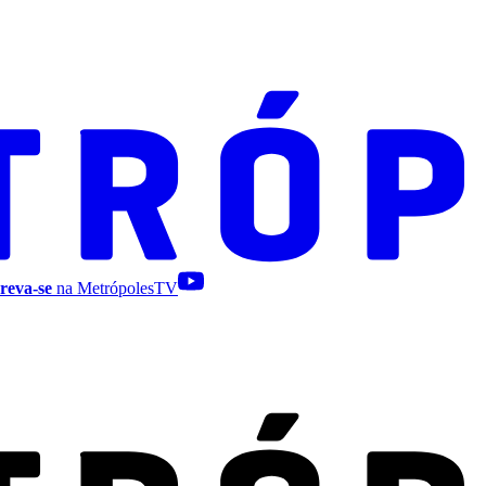
reva-se
na MetrópolesTV