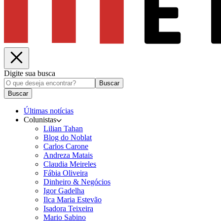
Digite sua busca
Buscar
Buscar
Últimas notícias
Colunistas
Lilian Tahan
Blog do Noblat
Carlos Carone
Andreza Matais
Claudia Meireles
Fábia Oliveira
Dinheiro & Negócios
Igor Gadelha
Ilca Maria Estevão
Isadora Teixeira
Mario Sabino