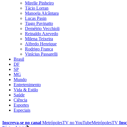
Mirelle Pinheiro
Tácio Lorran
Manoela Alcântara
Lucas Pasin
Tiago Pavinatto
Demétrio Vecchioli
Reinaldo Azevedo
Milena Teixeira
Alfredo Henrique
Rodrigo França
Vinícius Passarelli
Brasil
DF
SP
MG
Mundo
Entretenimento
Vida & Estilo
Saúde
Ciência
Esportes
Especiais
Inscreva-se no canal
MetrópolesTV no
YouTube
MetrópolesTV
Insc