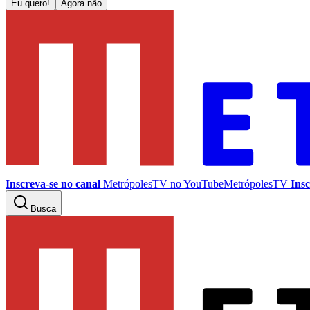
Eu quero!
Agora não
Inscreva-se no canal
MetrópolesTV no
YouTube
MetrópolesTV
Insc
Busca