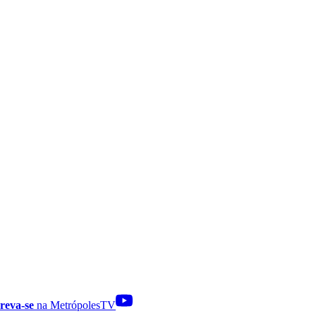
reva-se
na MetrópolesTV