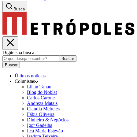
Busca
Digite sua busca
Buscar
Buscar
Últimas notícias
Colunistas
Lilian Tahan
Blog do Noblat
Carlos Carone
Andreza Matais
Claudia Meireles
Fábia Oliveira
Dinheiro & Negócios
Igor Gadelha
Ilca Maria Estevão
Isadora Teixeira