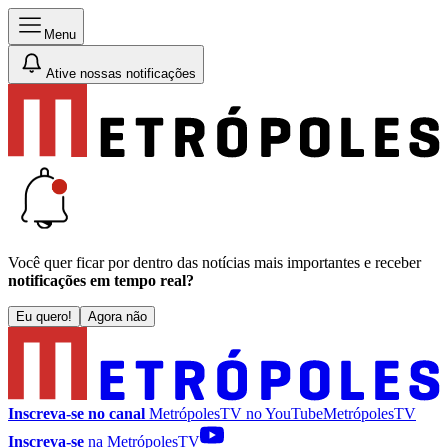
Menu
Ative nossas notificações
Você quer ficar por dentro das notícias mais importantes e receber
notificações em tempo real?
Eu quero!
Agora não
Inscreva-se no canal
MetrópolesTV no
YouTube
MetrópolesTV
Inscreva-se
na MetrópolesTV