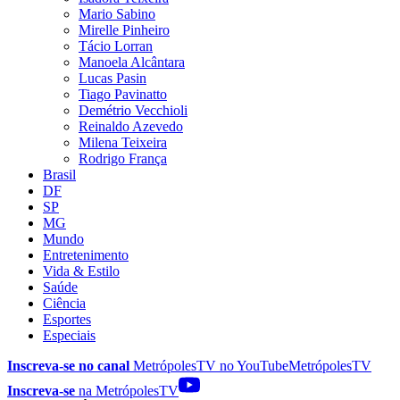
Mario Sabino
Mirelle Pinheiro
Tácio Lorran
Manoela Alcântara
Lucas Pasin
Tiago Pavinatto
Demétrio Vecchioli
Reinaldo Azevedo
Milena Teixeira
Rodrigo França
Brasil
DF
SP
MG
Mundo
Entretenimento
Vida & Estilo
Saúde
Ciência
Esportes
Especiais
Inscreva-se no canal
MetrópolesTV no
YouTube
MetrópolesTV
Inscreva-se
na MetrópolesTV