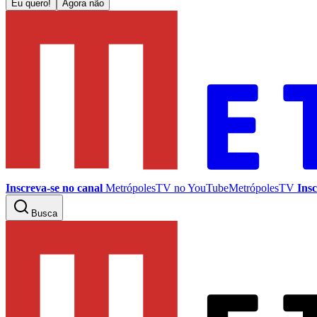
Eu quero!
Agora não
Inscreva-se no canal
MetrópolesTV no
YouTube
MetrópolesTV
Insc
Busca