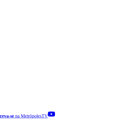
reva-se
na MetrópolesTV