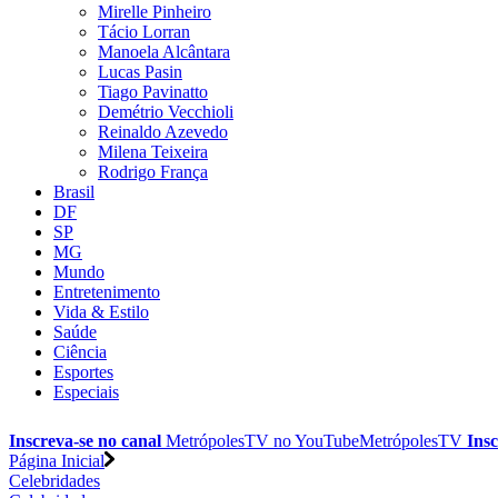
Mirelle Pinheiro
Tácio Lorran
Manoela Alcântara
Lucas Pasin
Tiago Pavinatto
Demétrio Vecchioli
Reinaldo Azevedo
Milena Teixeira
Rodrigo França
Brasil
DF
SP
MG
Mundo
Entretenimento
Vida & Estilo
Saúde
Ciência
Esportes
Especiais
Inscreva-se no canal
MetrópolesTV no
YouTube
MetrópolesTV
Insc
Página Inicial
Celebridades