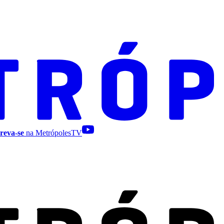
reva-se
na MetrópolesTV