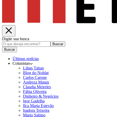
Digite sua busca
Buscar
Buscar
Últimas notícias
Colunistas
Lilian Tahan
Blog do Noblat
Carlos Carone
Andreza Matais
Claudia Meireles
Fábia Oliveira
Dinheiro & Negócios
Igor Gadelha
Ilca Maria Estevão
Isadora Teixeira
Mario Sabino