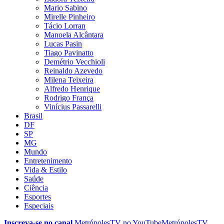
Mario Sabino
Mirelle Pinheiro
Tácio Lorran
Manoela Alcântara
Lucas Pasin
Tiago Pavinatto
Demétrio Vecchioli
Reinaldo Azevedo
Milena Teixeira
Alfredo Henrique
Rodrigo França
Vinícius Passarelli
Brasil
DF
SP
MG
Mundo
Entretenimento
Vida & Estilo
Saúde
Ciência
Esportes
Especiais
Inscreva-se no canal
MetrópolesTV no
YouTube
MetrópolesTV