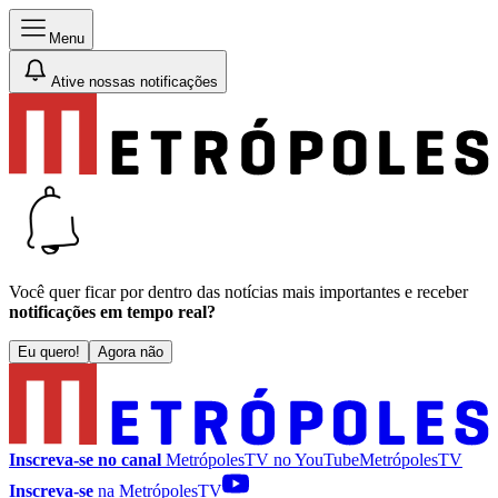
Menu
Ative nossas notificações
Você quer ficar por dentro das notícias mais importantes e receber
notificações em tempo real?
Eu quero!
Agora não
Inscreva-se no canal
MetrópolesTV no
YouTube
MetrópolesTV
Inscreva-se
na MetrópolesTV