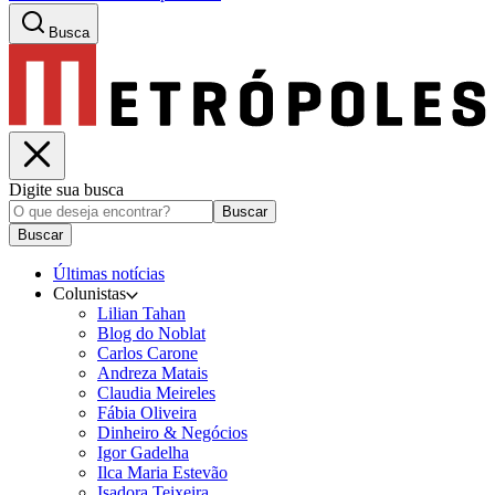
Busca
Digite sua busca
Buscar
Buscar
Últimas notícias
Colunistas
Lilian Tahan
Blog do Noblat
Carlos Carone
Andreza Matais
Claudia Meireles
Fábia Oliveira
Dinheiro & Negócios
Igor Gadelha
Ilca Maria Estevão
Isadora Teixeira