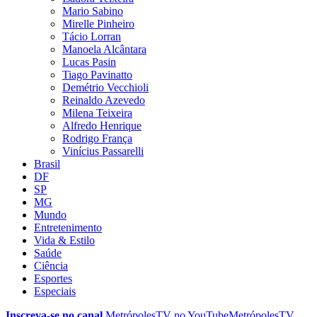
Mario Sabino
Mirelle Pinheiro
Tácio Lorran
Manoela Alcântara
Lucas Pasin
Tiago Pavinatto
Demétrio Vecchioli
Reinaldo Azevedo
Milena Teixeira
Alfredo Henrique
Rodrigo França
Vinícius Passarelli
Brasil
DF
SP
MG
Mundo
Entretenimento
Vida & Estilo
Saúde
Ciência
Esportes
Especiais
Inscreva-se no canal
MetrópolesTV no
YouTube
MetrópolesTV