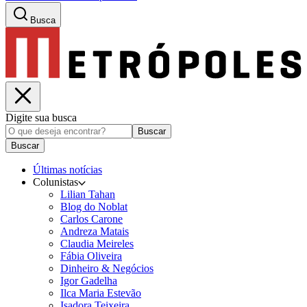
Busca
Digite sua busca
Buscar
Buscar
Últimas notícias
Colunistas
Lilian Tahan
Blog do Noblat
Carlos Carone
Andreza Matais
Claudia Meireles
Fábia Oliveira
Dinheiro & Negócios
Igor Gadelha
Ilca Maria Estevão
Isadora Teixeira