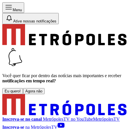
Menu
Ative nossas notificações
Você quer ficar por dentro das notícias mais importantes e receber
notificações em tempo real?
Eu quero!
Agora não
Inscreva-se no canal
MetrópolesTV no
YouTube
MetrópolesTV
Inscreva-se
na MetrópolesTV