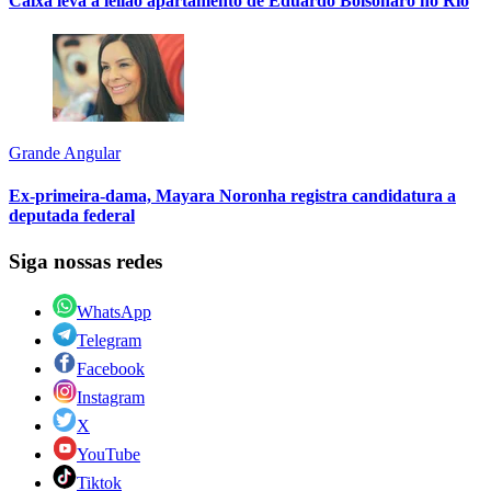
Caixa leva a leilão apartamento de Eduardo Bolsonaro no Rio
Grande Angular
Ex-primeira-dama, Mayara Noronha registra candidatura a
deputada federal
Siga nossas redes
WhatsApp
Telegram
Facebook
Instagram
X
YouTube
Tiktok