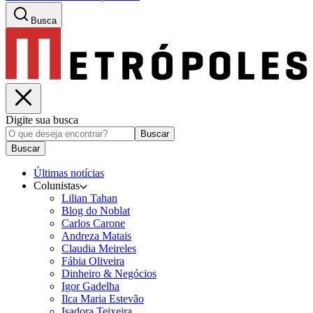
Busca
Digite sua busca
Buscar
Buscar
Últimas notícias
Colunistas
Lilian Tahan
Blog do Noblat
Carlos Carone
Andreza Matais
Claudia Meireles
Fábia Oliveira
Dinheiro & Negócios
Igor Gadelha
Ilca Maria Estevão
Isadora Teixeira