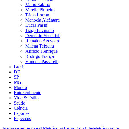
Mario Sabino
Mirelle Pinheiro
Tácio Lorran
Manoela Alcântara
Lucas Pasin
Tiago Pavinatto
Demétrio Vecchioli
Reinaldo Azevedo
Milena Teixeira
Alfredo Henrique
Rodrigo França
Vinícius Passarelli
Brasil
DF
SP
MG
Mundo
Entretenimento
Vida & Estilo
Saúde
Ciência
Esportes
Especiais
Inscreva-se no canal
MetrópolesTV no
YouTube
MetrópolesTV