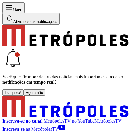
Menu
Ative nossas notificações
Você quer ficar por dentro das notícias mais importantes e receber
notificações em tempo real?
Eu quero!
Agora não
Inscreva-se no canal
MetrópolesTV no
YouTube
MetrópolesTV
Inscreva-se
na MetrópolesTV