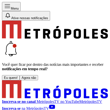
Menu
Ative nossas notificações
Você quer ficar por dentro das notícias mais importantes e receber
notificações em tempo real?
Eu quero!
Agora não
Inscreva-se no canal
MetrópolesTV no
YouTube
MetrópolesTV
Inscreva-se
na MetrópolesTV