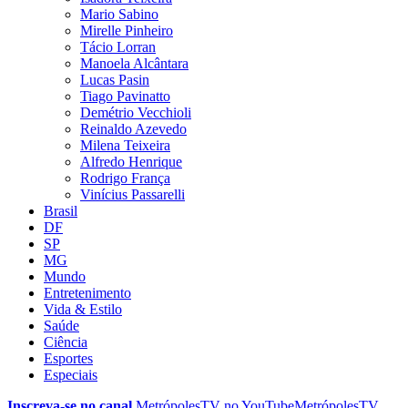
Mario Sabino
Mirelle Pinheiro
Tácio Lorran
Manoela Alcântara
Lucas Pasin
Tiago Pavinatto
Demétrio Vecchioli
Reinaldo Azevedo
Milena Teixeira
Alfredo Henrique
Rodrigo França
Vinícius Passarelli
Brasil
DF
SP
MG
Mundo
Entretenimento
Vida & Estilo
Saúde
Ciência
Esportes
Especiais
Inscreva-se no canal
MetrópolesTV no
YouTube
MetrópolesTV