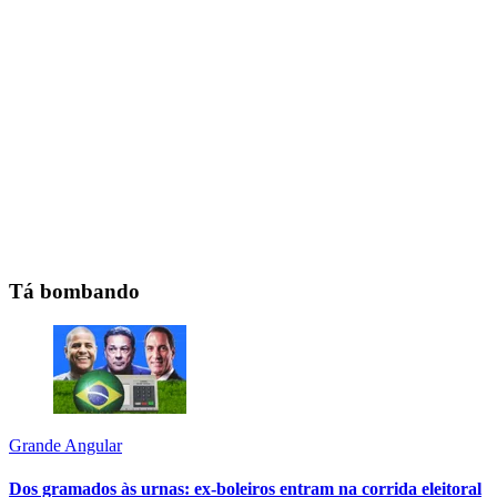
Tá bombando
Grande Angular
Dos gramados às urnas: ex-boleiros entram na corrida eleitoral