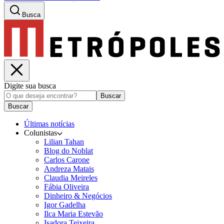
Busca
Digite sua busca
Buscar
Buscar
Últimas notícias
Colunistas
Lilian Tahan
Blog do Noblat
Carlos Carone
Andreza Matais
Claudia Meireles
Fábia Oliveira
Dinheiro & Negócios
Igor Gadelha
Ilca Maria Estevão
Isadora Teixeira