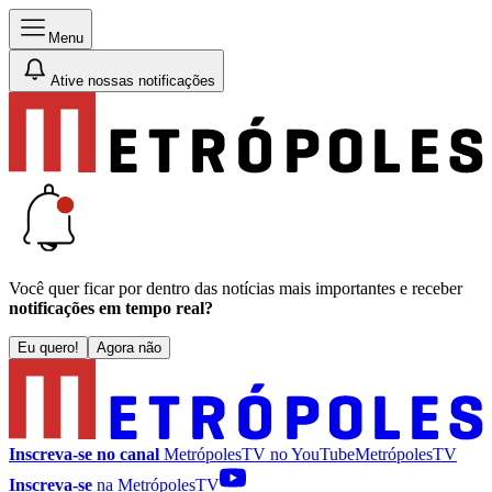
Menu
Ative nossas notificações
Você quer ficar por dentro das notícias mais importantes e receber
notificações em tempo real?
Eu quero!
Agora não
Inscreva-se no canal
MetrópolesTV no
YouTube
MetrópolesTV
Inscreva-se
na MetrópolesTV