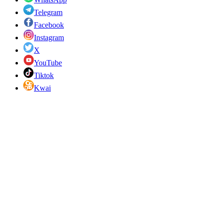
Telegram
Facebook
Instagram
X
YouTube
Tiktok
Kwai