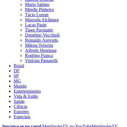
Mario Sabino
Mirelle Pinheiro
Tácio Lorran
Manoela Alcântara
Lucas Pasin
Tiago Pavinatto
Demétrio Vecchioli
Reinaldo Azevedo
Milena Teixeira
Alfredo Henrique
Rodrigo França
Vinícius Passarelli
Brasil
DF
SP
MG
Mundo
Entretenimento
Vida & Estilo
Saúde
Ciência
Esportes
Especiais
Inscreva-se no canal
MetrópolesTV no
YouTube
MetrópolesTV