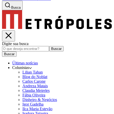
Busca
Digite sua busca
Buscar
Buscar
Últimas notícias
Colunistas
Lilian Tahan
Blog do Noblat
Carlos Carone
Andreza Matais
Claudia Meireles
Fábia Oliveira
Dinheiro & Negócios
Igor Gadelha
Ilca Maria Estevão
Isadora Teixeira