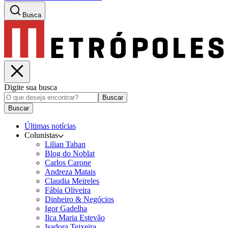
Busca
Digite sua busca
Buscar
Buscar
Últimas notícias
Colunistas
Lilian Tahan
Blog do Noblat
Carlos Carone
Andreza Matais
Claudia Meireles
Fábia Oliveira
Dinheiro & Negócios
Igor Gadelha
Ilca Maria Estevão
Isadora Teixeira