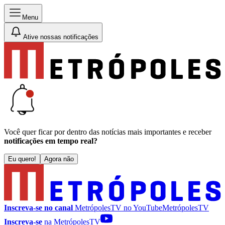
Menu
Ative nossas notificações
Você quer ficar por dentro das notícias mais importantes e receber
notificações em tempo real?
Eu quero!
Agora não
Inscreva-se no canal
MetrópolesTV no
YouTube
MetrópolesTV
Inscreva-se
na MetrópolesTV