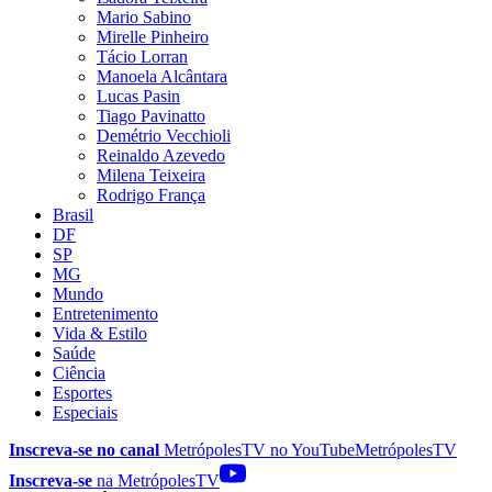
Mario Sabino
Mirelle Pinheiro
Tácio Lorran
Manoela Alcântara
Lucas Pasin
Tiago Pavinatto
Demétrio Vecchioli
Reinaldo Azevedo
Milena Teixeira
Rodrigo França
Brasil
DF
SP
MG
Mundo
Entretenimento
Vida & Estilo
Saúde
Ciência
Esportes
Especiais
Inscreva-se no canal
MetrópolesTV no
YouTube
MetrópolesTV
Inscreva-se
na MetrópolesTV