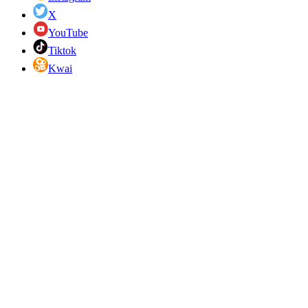
X
YouTube
Tiktok
Kwai