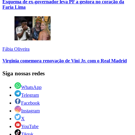
Esquema de ex-governador leva PF a gestora no coração da
Faria Lima
Fábia Oliveira
Virginia comemora renovação de Vini Jr. com o Real Madrid
Siga nossas redes
WhatsApp
Telegram
Facebook
Instagram
X
YouTube
Tiktok