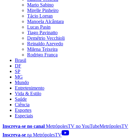
Mario Sabino
Mirelle Pinheiro
Tácio Lorran
Manoela Alcântara
Lucas Pasin
Tiago Pavinatto
Demétrio Vecchioli
Reinaldo Azevedo
Milena Teixeira
Rodrigo França
Brasil
DF
SP
MG
Mundo
Entretenimento
Vida & Estilo
Saúde
Ciência
Esportes
Especiais
Inscreva-se no canal
MetrópolesTV no
YouTube
MetrópolesTV
Inscreva-se
na MetrópolesTV