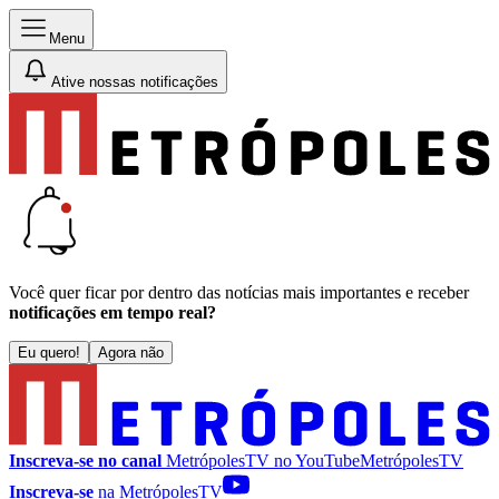
Menu
Ative nossas notificações
Você quer ficar por dentro das notícias mais importantes e receber
notificações em tempo real?
Eu quero!
Agora não
Inscreva-se no canal
MetrópolesTV no
YouTube
MetrópolesTV
Inscreva-se
na MetrópolesTV