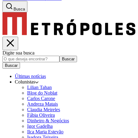
Busca
Digite sua busca
Buscar
Buscar
Últimas notícias
Colunistas
Lilian Tahan
Blog do Noblat
Carlos Carone
Andreza Matais
Claudia Meireles
Fábia Oliveira
Dinheiro & Negócios
Igor Gadelha
Ilca Maria Estevão
Isadora Teixeira