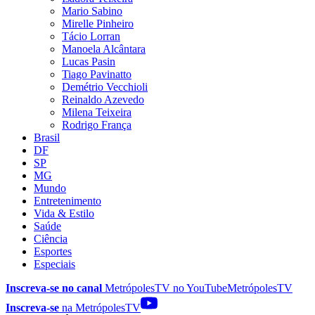
Mario Sabino
Mirelle Pinheiro
Tácio Lorran
Manoela Alcântara
Lucas Pasin
Tiago Pavinatto
Demétrio Vecchioli
Reinaldo Azevedo
Milena Teixeira
Rodrigo França
Brasil
DF
SP
MG
Mundo
Entretenimento
Vida & Estilo
Saúde
Ciência
Esportes
Especiais
Inscreva-se no canal
MetrópolesTV no
YouTube
MetrópolesTV
Inscreva-se
na MetrópolesTV