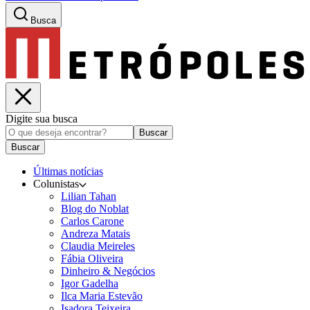
Busca
Digite sua busca
Buscar
Buscar
Últimas notícias
Colunistas
Lilian Tahan
Blog do Noblat
Carlos Carone
Andreza Matais
Claudia Meireles
Fábia Oliveira
Dinheiro & Negócios
Igor Gadelha
Ilca Maria Estevão
Isadora Teixeira