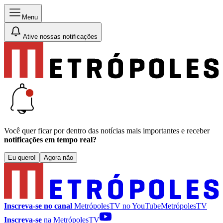
Menu
Ative nossas notificações
Você quer ficar por dentro das notícias mais importantes e receber
notificações em tempo real?
Eu quero!
Agora não
Inscreva-se no canal
MetrópolesTV no
YouTube
MetrópolesTV
Inscreva-se
na MetrópolesTV