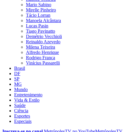
Mario Sabino
Mirelle Pinheiro
Tácio Lorran
Manoela Alcântara
Lucas Pasin
Tiago Pavinatto
Demétrio Vecchioli
Reinaldo Azevedo
Milena Teixeira
Alfredo Henrique
Rodrigo França
Vinícius Passarelli
Brasil
DF
SP
MG
Mundo
Entretenimento
Vida & Estilo
Saúde
Ciência
Esportes
Especiais
Inscreva-se no canal
MetrópolesTV no
YouTube
MetrópolesTV