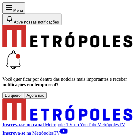
Menu
Ative nossas notificações
Você quer ficar por dentro das notícias mais importantes e receber
notificações em tempo real?
Eu quero!
Agora não
Inscreva-se no canal
MetrópolesTV no
YouTube
MetrópolesTV
Inscreva-se
na MetrópolesTV