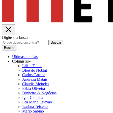
Digite sua busca
Buscar
Buscar
Últimas notícias
Colunistas
Lilian Tahan
Blog do Noblat
Carlos Carone
Andreza Matais
Claudia Meireles
Fábia Oliveira
Dinheiro & Negócios
Igor Gadelha
Ilca Maria Estevão
Isadora Teixeira
Mario Sabino