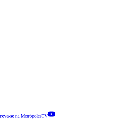
reva-se
na MetrópolesTV