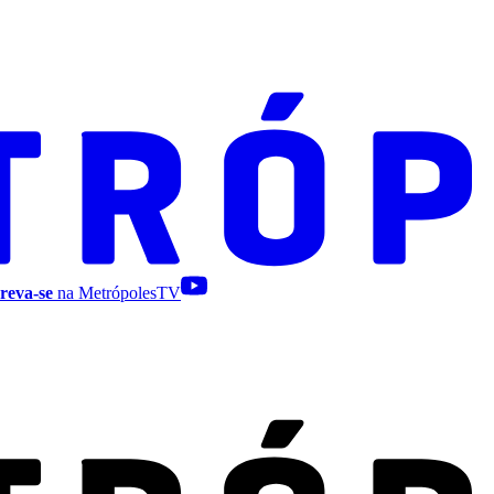
reva-se
na MetrópolesTV