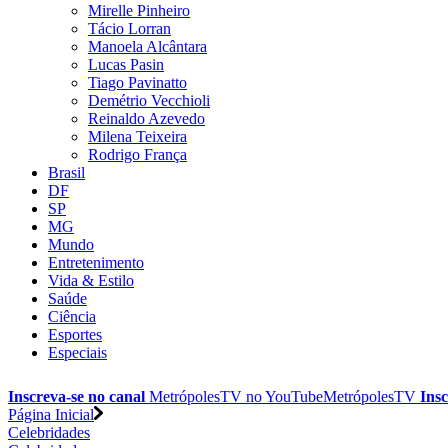
Mirelle Pinheiro
Tácio Lorran
Manoela Alcântara
Lucas Pasin
Tiago Pavinatto
Demétrio Vecchioli
Reinaldo Azevedo
Milena Teixeira
Rodrigo França
Brasil
DF
SP
MG
Mundo
Entretenimento
Vida & Estilo
Saúde
Ciência
Esportes
Especiais
Inscreva-se no canal
MetrópolesTV no
YouTube
MetrópolesTV
Insc
Página Inicial
Celebridades