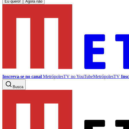
Eu quero!
Agora não
Inscreva-se no canal
MetrópolesTV no
YouTube
MetrópolesTV
Insc
Busca