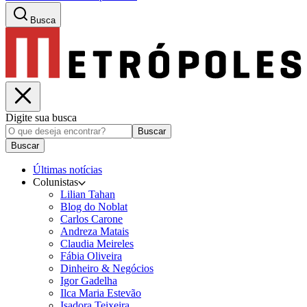
Busca
Digite sua busca
Buscar
Buscar
Últimas notícias
Colunistas
Lilian Tahan
Blog do Noblat
Carlos Carone
Andreza Matais
Claudia Meireles
Fábia Oliveira
Dinheiro & Negócios
Igor Gadelha
Ilca Maria Estevão
Isadora Teixeira