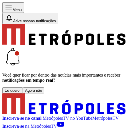
Menu
Ative nossas notificações
Você quer ficar por dentro das notícias mais importantes e receber
notificações em tempo real?
Eu quero!
Agora não
Inscreva-se no canal
MetrópolesTV no
YouTube
MetrópolesTV
Inscreva-se
na MetrópolesTV