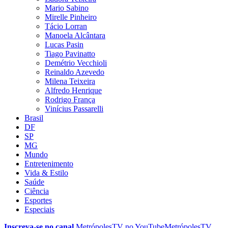
Mario Sabino
Mirelle Pinheiro
Tácio Lorran
Manoela Alcântara
Lucas Pasin
Tiago Pavinatto
Demétrio Vecchioli
Reinaldo Azevedo
Milena Teixeira
Alfredo Henrique
Rodrigo França
Vinícius Passarelli
Brasil
DF
SP
MG
Mundo
Entretenimento
Vida & Estilo
Saúde
Ciência
Esportes
Especiais
Inscreva-se no canal
MetrópolesTV no
YouTube
MetrópolesTV