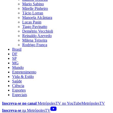
Mario Sabino
Mirelle Pinheiro
Tácio Lorran
Manoela Alcântara
Lucas Pasin
Tiago Pavinatto
Demétrio Vecchioli
Reinaldo Azevedo
Milena Teixeira
Rodrigo França
Brasil
DF
SP
MG
Mundo
Entretenimento
Vida & Estilo
Saúde
Ciência
Esportes
Especiais
Inscreva-se no canal
MetrópolesTV no
YouTube
MetrópolesTV
Inscreva-se
na MetrópolesTV