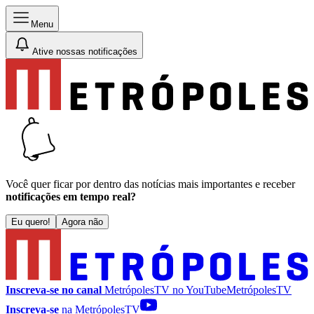
Menu
Ative nossas notificações
Você quer ficar por dentro das notícias mais importantes e receber
notificações em tempo real?
Eu quero!
Agora não
Inscreva-se no canal
MetrópolesTV no
YouTube
MetrópolesTV
Inscreva-se
na MetrópolesTV