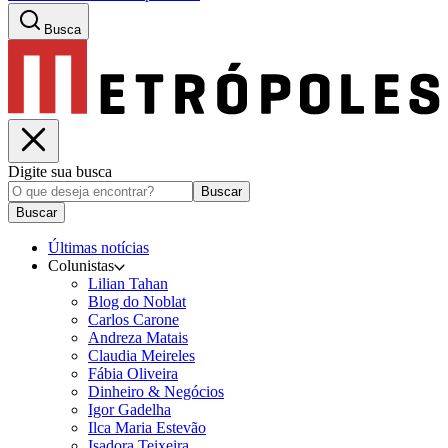
Busca
Digite sua busca
Buscar
Buscar
Últimas notícias
Colunistas
Lilian Tahan
Blog do Noblat
Carlos Carone
Andreza Matais
Claudia Meireles
Fábia Oliveira
Dinheiro & Negócios
Igor Gadelha
Ilca Maria Estevão
Isadora Teixeira